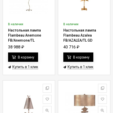
Данный раздел предлагает большой выбор настольных ламп,
которые позволят обустроить любое рабочее место согласно
требованиям пользователя.
В наличии
В наличии
Настольная лампа
Настольная лампа
Каталог настольных ламп
“IDEALLIGHT” имеет следующие
Flambeau Anemone
Flambeau Azalea
достоинства:
FB/Anemone/TL
FB/AZALEA/TL GD
38 988
₽
40 716
₽
Обновления на постоянной основе - поставки
выполняются на регулярно, что позволяет без проблем
В корзину
В корзину
подобрать подходящую модель.
Наличие фильтра - время подбора подходящего
Купить в 1 клик
Купить в 1 клик
варианта сведено к минимуму. Со стороны покупателя
потребуется только задать соответствующие метки в
полях и выполнить поиск.
Имеется гарантия на всю предложенную продукцию.
Производителем предоставляются все необходимые
документы на изделия.
Настольные лампы
всегда в наличии - поставки товара
выполняются напрямую от производителя без