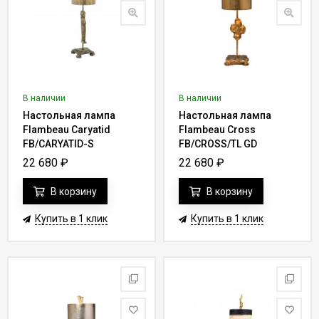
В процессе оформления заказа рекомендуется предоставлять
достоверную информацию - это позволит практически сразу
отдать заявку в обработку. Получить стильные настольные
лампы европейского производства станет делом нескольких
минут и позволит обустроить рабочее место согласно всем
пожеланиям и требованиям.
В наличии
В наличии
Настольная лампа
Настольная лампа
Flambeau Caryatid
Flambeau Cross
FB/CARYATID-S
FB/CROSS/TL GD
22 680
₽
22 680
₽
В корзину
В корзину
Купить в 1 клик
Купить в 1 клик