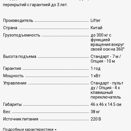
перекрытий с гарантией до 3 лет.
Производитель
Lifter
Страна
Китай
Грузоподъемность
до 300 кг с
функцией
вращения вокруг
своей оси на 360°
Высота подъема
Стандарт - 7 м /
Опция - 10 м
Гарантия
1 год
Мощность
1 кВт
Управление
Стандарт - пульт
ду / Опция - 4 х
клавишный
переключатель
Габариты
46 х 46 х 14.5 см
Вес
38 кг
Источник питания
220 В
Подробные характеристики