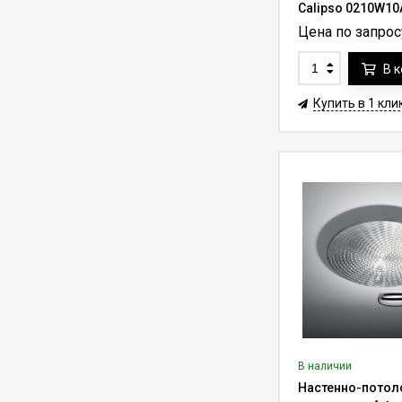
Лифт для люстры до
Calipso 0210W1
250 кг Lifter-250RF с
Цена по запрос
функцией вращения
291 500
₽
363 121
₽
на 360° (трос 7-10 м)
В 
Лифт для люстры до
Купить в 1 кли
350 кг Lifter-350RF с
функцией вращения
435 600
₽
623 568
₽
на 360° (трос 7-10 м)
Лифт для люстры до
318 кг Aladdin Lift
ALL700 с
442 750
₽
650 000
₽
переключателем
умный лифт (трос до
27.4 м)
Лифт для люстры до
50 кг Lifter-50 с
пультом ду (трос 7-
104 500
₽
137 500
₽
10 м)
Лифт для
В наличии
светильника до 8 кг
Настенно-потол
Lifter Compact
42 000
₽
60 000
₽