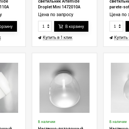
mide
светильник Artemide
светильни
1110A
Droplet Mini 1472010A
parete-sof
у
Цена по запросу
Цена по 
корзину
В корзину
к
Купить в 1 клик
Купить 
В наличии
В наличии
очный
Настенно-потолочный
Настенно