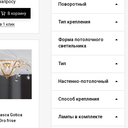
запросу
Поворотный
В корзину
ателя.
Тип крепления
в 1 клик
ьников
Форма потолочного
ВИП светильники
в
светильника
сительно поставок
Тип
нимает минимальное
 европейских стран,
гоценное время на
Настенно-потолочный
 в целостности и
 это может быть при
Способ крепления
ка при оформлении
asca Gotica
аказчика, желающего
Лампы в комплекте
Oro frise