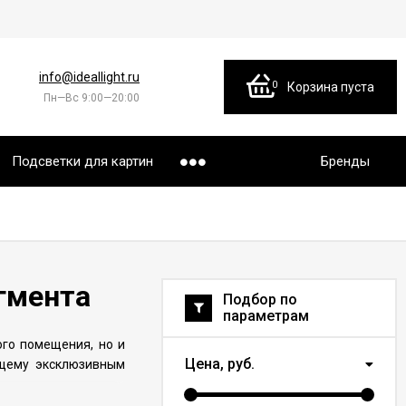
info@ideallight.ru
0
Корзина пуста
Пн—Вс 9:00—20:00
Подсветки для картин
Бренды
гмента
Подбор по
параметрам
го помещения, но и
Цена,
руб.
ящему эксклюзивным