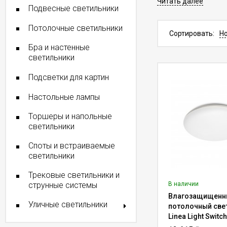
Читать далее
Подвесные светильники
“IDEALLIGHT” пред
производителей с 
Потолочные светильники
ассортименте данн
Сортировать:
Н
правда, поскольку т
Бра и настенные
светильники
Конструктивная особ
Это позволяет созд
Подсветки для картин
Настольные лампы
Дизайнерск
производит
Торшеры и напольные
светильники
Особенность раздел
Споты и встраиваемые
желаемую продукци
светильники
для обустройства от
Трековые светильники и
Светильники прем
струнные системы
В наличии
гостей или посетите
Влагозащищенн
Уличные светильники
потолочный све
Постоянное об
Linea Light Switc