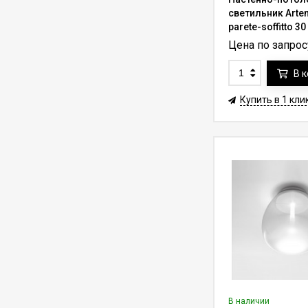
500 кг Lifter-500RF с
светильник Arte
функцией вращения
565 950
₽
808 500
₽
parete-soffitto 3
на 360° (трос 7-10 м)
Цена по запрос
Лифт для люстры до
150 кг Lifter-150RF с
В 
функцией вращения
207 305
₽
242 946
₽
на 360° (трос 7-10 м)
Купить в 1 кли
Лифт для люстры до
200 кг Lifter-200RF с
функцией вращения
258 500
₽
286 000
₽
на 360° (трос 7-10 м)
Лифт для люстры до
200 кг Lifter-200 с
пультом ду (трос 7-
215 000
₽
255 000
₽
10 м)
Лифт для люстры до
500 кг Lifter-500 с
пультом ду (трос 7-
548 625
₽
731 500
₽
10 м)
В наличии