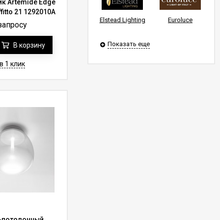
к Artemide Edge
fitto 21 1292010A
Elstead Lighting
Euroluce
запросу
Показать еще
В корзину
в 1 клик
-потолочный