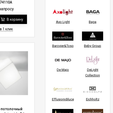
474110A
запросу
В корзину
Axo Light
Baga
в 1 клик
Barovier&Toso
Beby Group
De Majo
DeLight
Collection
Effusionidiluce
Eichholtz
-потолочный