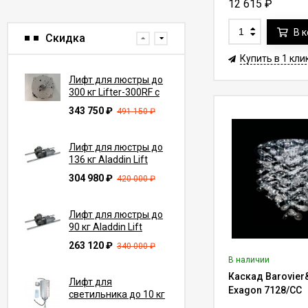
Вариативность
12 615
₽
Каждый товар 
В 
Скидка
Независимо от предп
Купить в 1 кли
Преимущест
Лифт для люстры до
300 кг Lifter-300RF с
Такой способ транс
функцией вращения
343 750
₽
491 150
₽
минимальные срок
на 360° (трос 7-10 м)
светильников от ев
Лифт для люстры до
Скорость дос
136 кг Aladdin Lift
ALL300 с
количество вр
304 980
₽
420 000
₽
переключателем
нет прохожд
(трос до 27.4 м)
урегулировани
Лифт для люстры до
Потолочные 
90 кг Aladdin Lift
сохранности. 
ALL200 с
263 120
₽
340 000
₽
транспортиров
переключателем
В наличии
Возможность 
(трос до 27.4 м)
Каскад Barovier
покупки отсут
Лифт для
Exagon 7128/CC
получить в ра
светильника до 10 кг
Lifter Compact