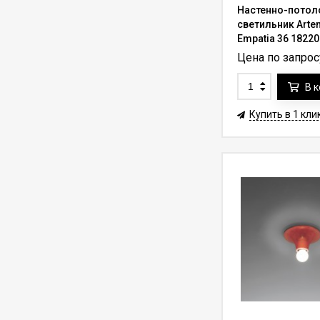
Настенно-потол
Лифт для люстры до
светильник Arte
400 кг Lifter-400 с
Empatia 36 1822
пультом ду (трос 7-
452 100
₽
Цена по запрос
602 800
₽
10 м)
В 
Лифт для
светильника до 10 кг
Купить в 1 кли
Lifter Compact
38 500
₽
55 000
₽
10.C15.C с пультом ду
(трос 15 м)
Лифт для
светильника до 20 кг
Lifter Compact
56 000
₽
80 000
₽
20.C15.W с пультом
ду (трос 15 м)
Лифт для люстры до
136 кг Aladdin Lift
ALL300RM для
339 250
₽
420 000
₽
дистанционной
установки (трос до
36.6 м)
Лифт для
светильника до 15 кг