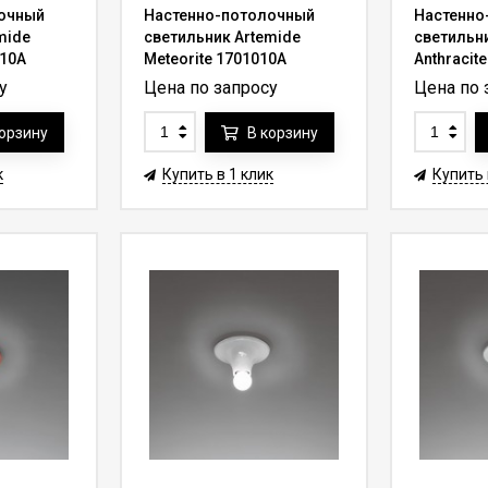
очный
Настенно-потолочный
Настенно
mide
светильник Artemide
светильни
010A
Meteorite 1701010A
Anthracit
у
Цена по запросу
Цена по 
корзину
В корзину
к
Купить в 1 клик
Купить 