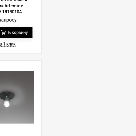
ик Artemide
6 1818010A
запросу
В корзину
в 1 клик