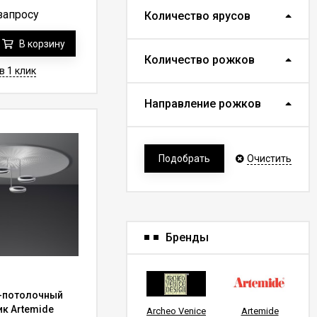
гласитесь, удивить
запросу
Количество ярусов
ка выполняется авиа
В корзину
Количество рожков
оскве
в 1 клик
Направление рожков
 продукцию в других
Подобрать
Очистить
ние СНГ страны можно
е станут украшением
Бренды
-потолочный
ик Artemide
Archeo Venice
Artemide