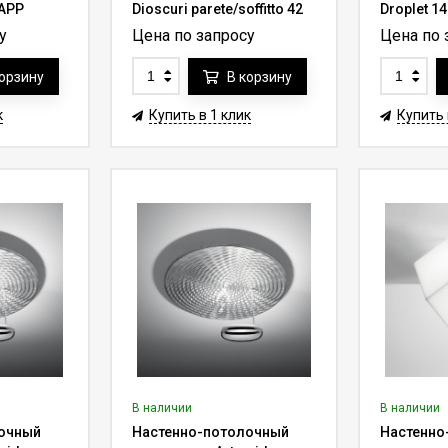
0APP
Dioscuri parete/soffitto 42
Droplet 1
0117010A
у
Цена по запросу
Цена по 
корзину
В корзину
к
Купить в 1 клик
Купить 
В наличии
В наличии
очный
Настенно-потолочный
Настенно