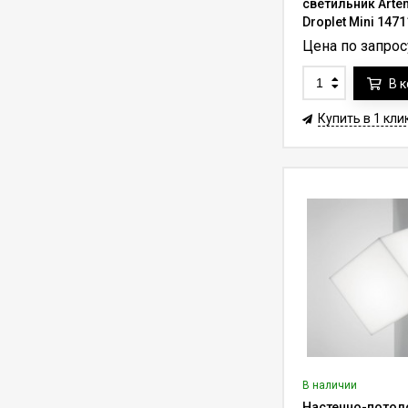
8.C35.W с пультом ду
светильник Arte
(трос 35 м)
Droplet Mini 147
Лифт для люстры до
Цена по запрос
318 кг Aladdin Lift
ALL700RM для
477 255
₽
В 
650 000
₽
дистанционной
установки (трос до
Купить в 1 кли
36.6 м)
Лифт для
светильника до 10 кг
Lifter Compact
42 000
₽
60 000
₽
10.C20.W с пультом
ду (трос 20 м)
Лифт для люстры до
50 кг Lifter-50RF с
функцией вращения
117 227
₽
137 500
₽
на 360° (трос 7-10 м)
Лифт для люстры до
250 кг Lifter-250 с
пультом ду (трос 7-
264 000
₽
375 000
₽
10 м)
В наличии
Лифт для люстры до
Настенно-потол