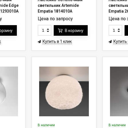
mide Edge
светильник Artemide
светильн
0 1293010A
Empatia 1814010A
Empatia 2
у
Цена по запросу
Цена по 
корзину
В корзину
к
Купить в 1 клик
Купить 
В наличии
В наличии