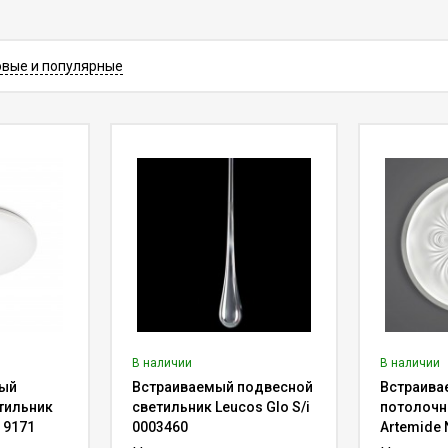
лагает
дизайнерские потолочные светильники
премиум кла
гарантией и сертификатами качества. Особенность нашего инт
ого раздела товары, которые не найти у других реализаторов.
овые и популярные
акие
эксклюзивные потолочные светильники
предлагаются толь
енность такого осветительного оборудования - светильники крепя
ать уникальный дизайн помещения, способный привлечь внимание 
ие потолочные светильники VIP-сегме
еля - достоинства ассортимента
а заключается в большом выборе потолочных светильников, что 
ю для любого помещения. Отметим, что предложенная продукция
елей, ресторанов и гостиниц.
иум
сегмента позволяют создать эксклюзивный и запоминающийся
В наличии
В наличии
лей не составит труда. К другим плюсам предложенного ассортиме
ый
Встраиваемый подвесной
Встраива
тильник
светильник Leucos Glo S/i
потолочн
новление - все новинки немедленно поставляются на наши склады
h 9171
0003460
Artemide 