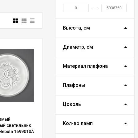
сса
от европейских
ернет-магазина - в
 Это действительно
ко нами.
Высота, см
тся прямо к потолку.
каждого гостя.
Диаметр, см
нта от
Материал плафона
Плафоны
позволяет подобрать
 идеально подходит
Цоколь
 интерьер - удивить
нта нужно отнести:
емый
Кол-во ламп
ый светильник
.
Nebula 1699010A