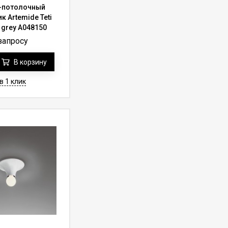
-потолочный
к Artemide Teti
e grey A048150
запросу
В корзину
в 1 клик