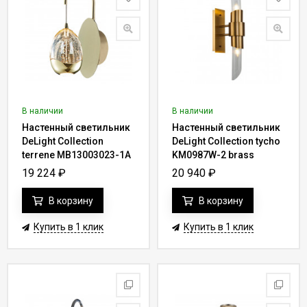
В наличии
В наличии
Настенный светильник
Настенный светильник
DeLight Collection
DeLight Collection tycho
terrene MB13003023-1A
KM0987W-2 brass
gold
19 224
₽
20 940
₽
В корзину
В корзину
Купить в 1 клик
Купить в 1 клик