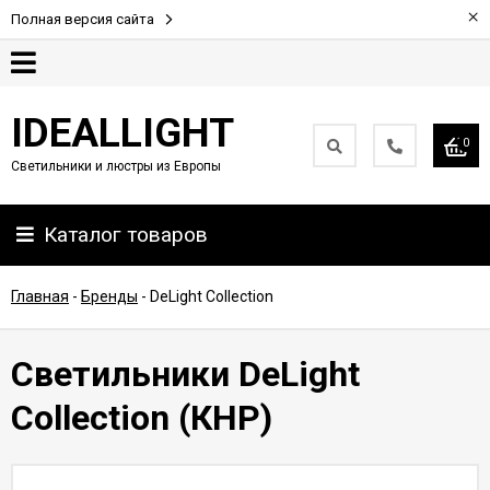
×
Полная версия сайта
Гарантия
IDEALLIGHT
0
Светильники и люстры из Европы
Партнерам
Каталог товаров
Доставка
и
оплата
Главная
-
Бренды
-
DeLight Collection
Контакты
Светильники DeLight
Collection (КНР)