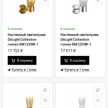
В наличии
В наличии
Настенный светильник
Настенный светильник
DeLight Collection
DeLight Collection
romeo KM1239W-1
romeo KM1239W-1
brass
chrome
17 722
₽
17 017
₽
В корзину
В корзину
Купить в 1 клик
Купить в 1 клик