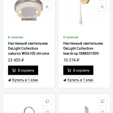
В наличии
В наличии
Настенный светильник
Настенный светильник
DeLight Collection
DeLight Collection
saturno WG6100 chrome
teardrop OM8201009-
wall gold
23 455
₽
10 374
₽
В корзину
В корзину
Купить в 1 клик
Купить в 1 клик