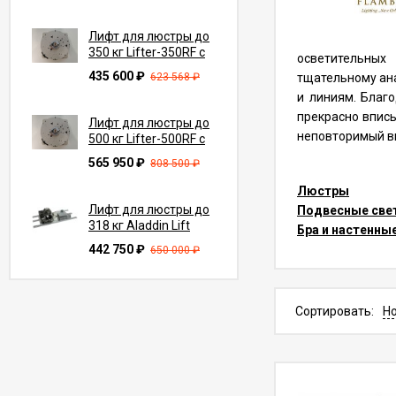
Лифт для люстры до
350 кг Lifter-350RF с
осветительных
функцией вращения
435 600
₽
623 568
₽
тщательному ана
на 360° (трос 7-10 м)
и линиям. Благ
прекрасно впис
Лифт для люстры до
неповторимый в
500 кг Lifter-500RF с
функцией вращения
565 950
₽
808 500
₽
на 360° (трос 7-10 м)
Люстры
Лифт для люстры до
Подвесные све
318 кг Aladdin Lift
Бра и настенны
ALL700 с
442 750
₽
650 000
₽
переключателем
умный лифт (трос до
27.4 м)
Лифт для
Сортировать:
Н
светильника до 10 кг
Lifter Compact
38 500
₽
55 000
₽
10.C15.C с пультом ду
(трос 15 м)
Лифт для люстры до