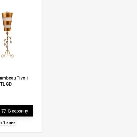
ambeau Tivoli
/TL GD
В корзину
в 1 клик