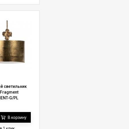
й светильник
 Fragment
ENT-G/PL
В корзину
в 1 клик