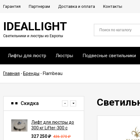
Гарантия
Партнерам
Доставка и оплата
Контакты
IDEALLIGHT
Светильники и люстры из Европы
Лифты для люстр
Люстры
Подвесные светильники
Главная
-
Бренды
-
Flambeau
Светиль
Скидка
Лифт для люстры до
300 кг Lifter-300 с
пультом ду (трос 7-
327 250
₽
436 370
₽
10 м)