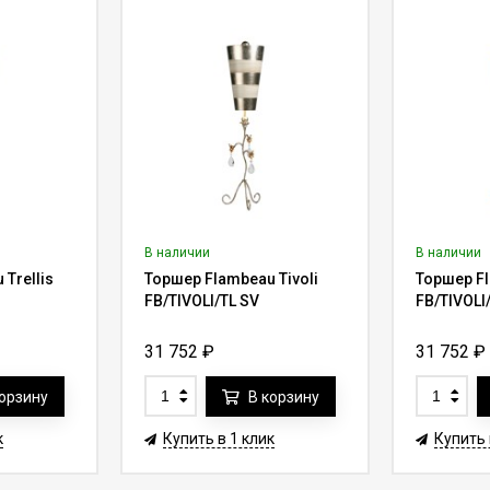
В наличии
В наличии
Trellis
Торшер Flambeau Tivoli
Торшер Fl
FB/TIVOLI/TL SV
FB/TIVOLI
31 752
₽
31 752
₽
корзину
В корзину
к
Купить в 1 клик
Купить 