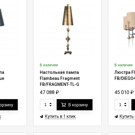
В наличии
В наличии
па
Настольная лампа
Люстра F
ue
Flambeau Fragment
FB/DIEGO
FB/FRAGMENT-TL-G
47 088
₽
45 010
₽
корзину
В корзину
к
Купить в 1 клик
Купить 