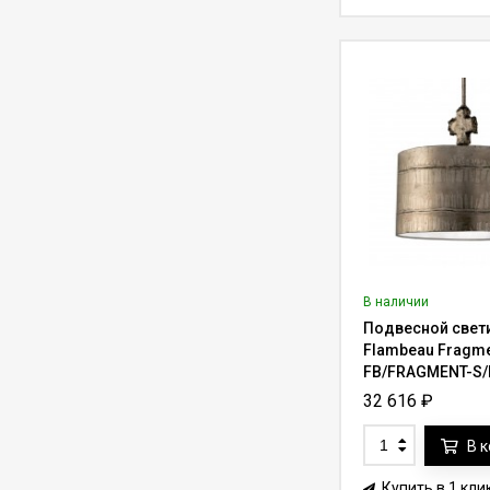
454 кг Aladdin Lift
ALL1000RM для
626 750
₽
780 000
₽
дистанционной
установки (трос до
36.6 м)
Лифт для люстры до
50 кг Lifter-50RF с
функцией вращения
117 227
₽
137 500
₽
на 360° (трос 7-10 м)
Лифт для люстры до
250 кг Lifter-250 с
пультом ду (трос 7-
264 000
₽
375 000
₽
10 м)
В наличии
Лифт для люстры до
Подвесной свет
136 кг Aladdin Lift
Flambeau Fragm
ALL300 с
304 980
₽
420 000
₽
FB/FRAGMENT-S/
переключателем
(трос до 27.4 м)
32 616
₽
Лифт для люстры до
В 
250 кг Lifter-250RF с
функцией вращения
291 500
₽
363 121
₽
на 360° (трос 7-10 м)
Купить в 1 кли