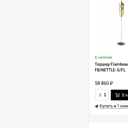
50 кг Lifter-50 с
пультом ду (трос 7-
104 500
₽
137 500
₽
10 м)
Лифт для люстры до
450 кг Lifter-450RF с
функцией вращения
502 700
₽
718 610
₽
на 360° (трос 7-10 м)
Лифт для люстры до
450 кг Lifter-450 с
В наличии
пультом ду (трос 7-
Торшер Flambeau
485 705
₽
647 570
₽
10 м)
FB/NETTLE-G/FL
Лифт для
58 860
₽
светильника до 10 кг
Lifter Compact
49 000
₽
70 000
₽
В 
10.C30.W с пультом
ду (трос 30 м)
Купить в 1 кли
Лифт для люстры до
150 кг Lifter-150RF с
функцией вращения
207 305
₽
242 946
₽
на 360° (трос 7-10 м)