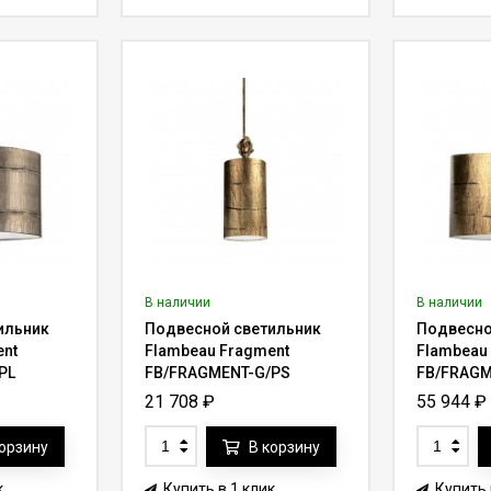
В наличии
В наличии
ильник
Подвесной светильник
Подвесно
ent
Flambeau Fragment
Flambeau
PL
FB/FRAGMENT-G/PS
FB/FRAGM
21 708
₽
55 944
₽
корзину
В корзину
к
Купить в 1 клик
Купить 