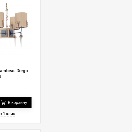
lambeau Diego
4
В корзину
в 1 клик