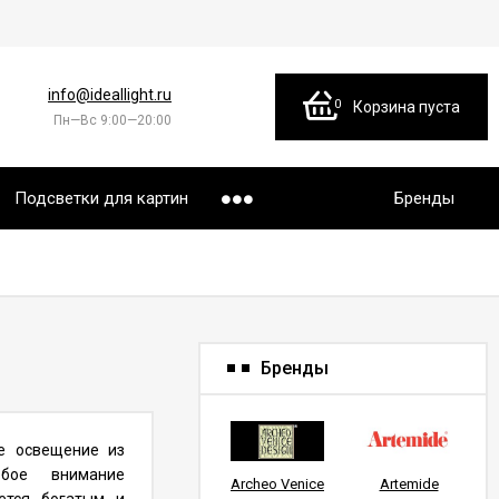
info@ideallight.ru
0
Корзина пуста
Пн—Вс 9:00—20:00
Подсветки для картин
Бренды
Бренды
е освещение из
обое внимание
Archeo Venice
Artemide