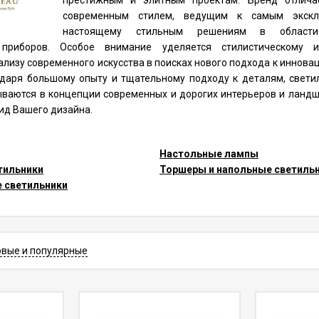
престижным и элитным проектам. Бренд отлича
современным стилем, ведущим к самым экск
настоящему стильным решениям в области
 приборов. Особое внимание уделяется стилистическому 
лизу современного искусства в поисках нового подхода к иннов
одаря большому опыту и тщательному подходу к деталям, свети
ываются в концепции современных и дорогих интерьеров и ландш
ид Вашего дизайна.
Настольные лампы
тильники
Торшеры и напольные светиль
е светильники
овые и популярные