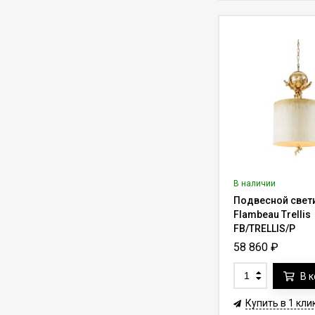
42 000
₽
60 000
₽
8.C35.W с пультом ду
(трос 35 м)
Лифт для
светильника до 20 кг
Lifter Compact
56 000
₽
80 000
₽
20.C15.W с пультом
ду (трос 15 м)
Лифт для люстры до
200 кг Lifter-200RF с
функцией вращения
258 500
₽
286 000
₽
на 360° (трос 7-10 м)
Лифт для люстры до
В наличии
90 кг Aladdin Lift
Подвесной свет
ALL200RM для
297 620
₽
365 000
₽
дистанционной
Flambeau Trellis
установки (трос до
FB/TRELLIS/P
36.6 м)
Лифт для
58 860
₽
светильника до 15 кг
Lifter Compact
В 
52 500
₽
75 000
₽
15.C15.W с пультом
ду (трос 15 м)
Купить в 1 кли
Лифт для люстры до