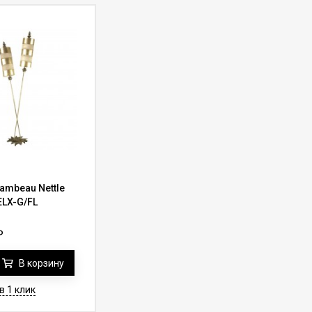
ambeau Nettle
ELX-G/FL
₽
В корзину
в 1 клик