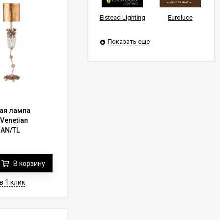
Elstead Lighting
Euroluce
Показать еще
ая лампа
Venetian
IAN/TL
В корзину
в 1 клик