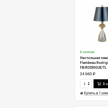
Лифт для люстры до
200 кг Lifter-200 с
пультом ду (трос 7-
215 000
₽
255 000
₽
10 м)
Лифт для люстры до
90 кг Aladdin Lift
ALL200 с
263 120
₽
340 000
₽
переключателем
(трос до 27.4 м)
В наличии
Лифт для люстры до
Настольная лам
400 кг Lifter-400RF с
функцией вращения
Flambeau Rodrig
468 930
₽
669 900
₽
на 360° (трос 7-10 м)
FB/RODRIGUE/TL
24 660
₽
Лифт для
светильника до 10 кг
В 
Lifter Compact
42 000
₽
60 000
₽
10.C20.W с пультом
Купить в 1 кли
ду (трос 20 м)
Лифт для люстры до
454 кг Aladdin Lift