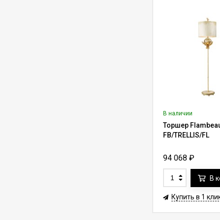
ALL1000 с
592 250
₽
720 000
₽
переключателем
умный лифт (трос до
27.4 м)
Лифт для люстры до
318 кг Aladdin Lift
ALL700RM для
477 255
₽
650 000
₽
дистанционной
установки (трос до
36.6 м)
Лифт для
светильника до 8 кг
Lifter Compact
35 000
₽
50 000
₽
8.C15.B с пультом ду
В наличии
(трос 15 м)
Торшер Flambeau 
Лифт для люстры до
FB/TRELLIS/FL
400 кг Lifter-400 с
пультом ду (трос 7-
452 100
₽
602 800
₽
10 м)
94 068
₽
В 
Лифт для люстры до
350 кг Lifter-350 с
пультом ду (трос 7-
Купить в 1 кли
379 500
₽
506 000
₽
10 м)