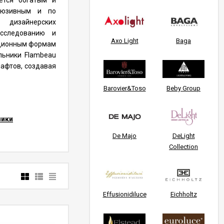
ется богатым и
люзивным и по
 дизайнерских
исследованию и
Axo Light
Baga
ационным формам
льники Flambeau
афтов, создавая
Barovier&Toso
Beby Group
ники
De Majo
DeLight
Collection
Effusionidiluce
Eichholtz