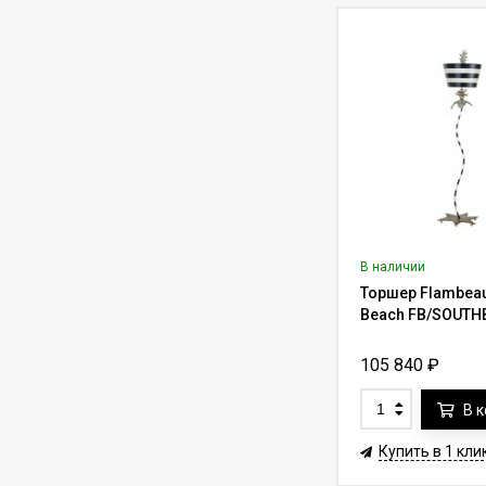
Лифт для люстры до
300 кг Lifter-300RF с
функцией вращения
343 750
₽
491 150
₽
на 360° (трос 7-10 м)
Лифт для люстры до
136 кг Aladdin Lift
ALL300RM для
339 250
₽
420 000
₽
дистанционной
установки (трос до
36.6 м)
Лифт для люстры до
150 кг Lifter-150 с
пультом ду (трос 7-
В наличии
187 000
₽
250 000
₽
10 м)
Торшер Flambeau
Beach FB/SOUTH
Лифт для люстры до
500 кг Lifter-500 с
105 840
₽
пультом ду (трос 7-
548 625
₽
731 500
₽
10 м)
В 
Лифт для
Купить в 1 кли
светильника до 8 кг
Lifter Compact