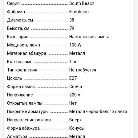
Серия
South Beach
Фабрика
Flambeau
Диаметр, см
38
Высота, см
79
Категория
Настольные лампы
Мощность ламп
100 W
Материал абажура
Металл
Кол-во ламп
1 шт
Тип крепления
Не требуется
Цоколь
E27
Форма лампы
Свеча
Напряжение
220 V
Открытые лампы
Нет
Покрытие арматуры
Металл черно-белого цвета
Направление рожков
Вверх
Форма абажура
Конусы
Арматура
Металл