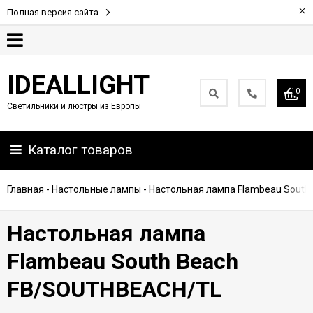
×
Полная версия сайта
Гарантия
IDEALLIGHT
0
Светильники и люстры из Европы
Партнерам
Каталог товаров
Доставка
и
оплата
Главная
-
Настольные лампы
-
Настольная лампа Flambeau Sout
Контакты
Настольная лампа
Flambeau South Beach
FB/SOUTHBEACH/TL