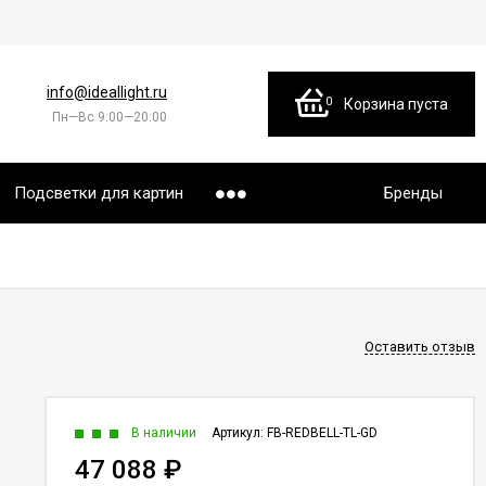
info@ideallight.ru
0
Корзина пуста
Пн—Вс 9:00—20:00
Подсветки для картин
Бренды
Оставить отзыв
В наличии
Артикул:
FB-REDBELL-TL-GD
47 088
₽