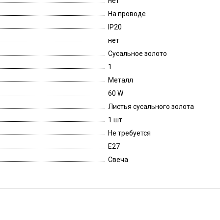
нет
На проводе
IP20
нет
Сусальное золото
1
Металл
60 W
Листья сусального золота
1 шт
Не требуется
E27
Свеча