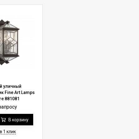
й уличный
к Fine Art Lamps
re 881081
запросу
В корзину
в 1 клик