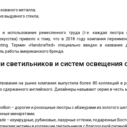
 кованого металла;
из выдувного стекла;
 и использование ремесленного труда (т.е. каждая люстра 
скусства) привело к тому, что в 2018 году компания переимено
ghting. Термин «Handcrafted» специально введен в название 
ль работы американского бренда.
и светильников и систем освещения от
твования на рынке компания выпустила более 80 коллекций в ра
до сдержанного английского. Дизайнеры называют серию в честь 
avillion – дорогие и роскошные люстры с абажурами из золотого шел
нные минаретами;
ade – изумрудные, рубиновые, лазурные оттенки, подаренные Вост
испанские мотивы в коллекции светильников с благородной патиной