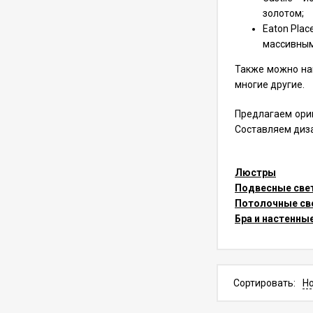
золотом;
Лифт для люстры до
Eaton Pla
150 кг Lifter-150RF с
функцией вращения
массивным
207 305
₽
242 946
₽
на 360° (трос 7-10 м)
Также можно найт
многие другие.
Лифт для люстры до
300 кг Lifter-300RF с
функцией вращения
Предлагаем ориг
343 750
₽
491 150
₽
на 360° (трос 7-10 м)
Составляем диза
Лифт для люстры до
318 кг Aladdin Lift
Люстры
ALL700RM для
477 255
₽
Подвесные све
650 000
₽
дистанционной
Потолочные св
установки (трос до
36.6 м)
Бра и настенны
Лифт для люстры до
318 кг Aladdin Lift
ALL700 с
442 750
₽
650 000
₽
переключателем
умный лифт (трос до
Сортировать:
Н
27.4 м)
Лифт для люстры до
136 кг Aladdin Lift