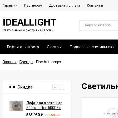
Гарантия
Партнерам
Доставка и оплата
Контакты
IDEALLIGHT
Светильники и люстры из Европы
Лифты для люстр
Люстры
Подвесные светильники
Главная
-
Бренды
-
Fine Art Lamps
Светильн
Скидка
Лифт для люстры до
500 кг Lifter-500RF с
функцией вращения
565 950
₽
808 500
₽
на 360° (трос 7-10 м)