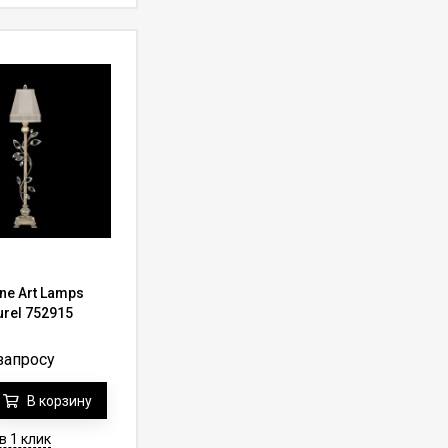
ne Art Lamps
urel 752915
запросу
В корзину
в 1 клик