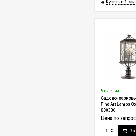
Купить в 1 кли
250 кг Lifter-250RF с
функцией вращения
291 500
₽
363 121
₽
на 360° (трос 7-10 м)
Лифт для люстры до
50 кг Lifter-50 с
пультом ду (трос 7-
104 500
₽
137 500
₽
10 м)
Лифт для
светильника до 10 кг
Lifter Compact
42 000
₽
60 000
₽
10.C20.W с пультом
ду (трос 20 м)
Лифт для
В наличии
светильника до 8 кг
Садово-парковы
Lifter Compact
35 000
₽
50 000
₽
Fine Art Lamps O
8.C15.B с пультом ду
880380
(трос 15 м)
Цена по запрос
Лифт для люстры до
400 кг Lifter-400RF с
функцией вращения
В 
468 930
₽
669 900
₽
на 360° (трос 7-10 м)