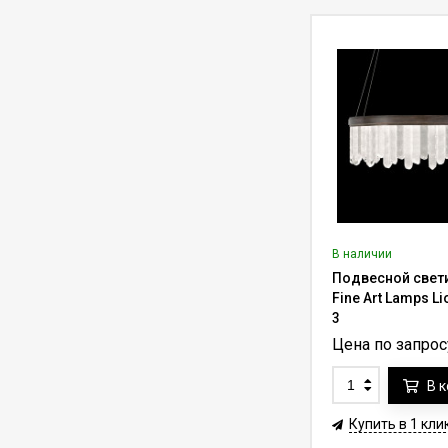
ALL300RM для
339 250
₽
420 000
₽
дистанционной
установки (трос до
36.6 м)
Лифт для люстры до
50 кг Lifter-50RF с
функцией вращения
117 227
₽
137 500
₽
на 360° (трос 7-10 м)
Лифт для люстры до
450 кг Lifter-450RF с
функцией вращения
502 700
₽
718 610
₽
на 360° (трос 7-10 м)
В наличии
Лифт для люстры до
Подвесной свет
450 кг Lifter-450 с
Fine Art Lamps Li
пультом ду (трос 7-
485 705
₽
647 570
₽
3
10 м)
Цена по запрос
Лифт для люстры до
136 кг Aladdin Lift
В 
ALL300 с
304 980
₽
420 000
₽
переключателем
Купить в 1 кли
(трос до 27.4 м)