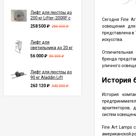
Лифт для люстры до
200 кг Lifter-200RF с
Сегодня Fine A
функцией вращения
258 500
₽
освещения для 
286 000
₽
на 360° (трос 7-10 м)
представлена в 
искусства.
Лифт для
светильника до 20 кг
Отличительная 
Lifter Compact
56 000
₽
80 000
₽
20.C15.W с пультом
бренда предста
ду (трос 15 м)
уличного освеще
Лифт для люстры до
90 кг Aladdin Lift
История 
ALL200 с
263 120
₽
340 000
₽
переключателем
(трос до 27.4 м)
История компа
предпринимате
Лифт для люстры до
250 кг Lifter-250 с
архитекторов, 
пультом ду (трос 7-
систем освещени
264 000
₽
375 000
₽
10 м)
Fine Art Lamps 
Лифт для
американской ро