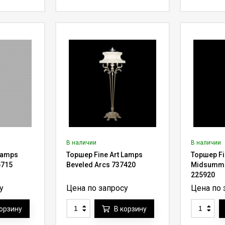
В наличии
В наличии
Lamps
Торшер Fine Art Lamps
Торшер Fi
5715
Beveled Arcs 737420
Midsumme
225920
у
Цена по запросу
Цена по 
корзину
В корзину