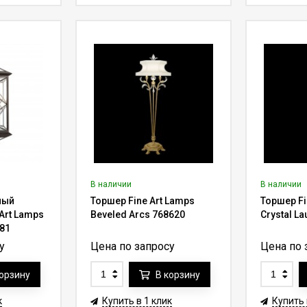
В наличии
В наличии
ный
Торшер Fine Art Lamps
Торшер Fi
Art Lamps
Beveled Arcs 768620
Crystal La
881
у
Цена по запросу
Цена по 
корзину
В корзину
к
Купить в 1 клик
Купить 