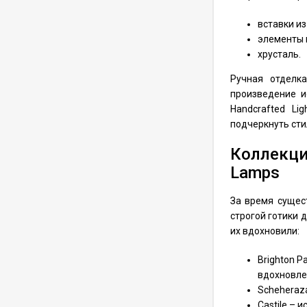
светильника до 15 кг
Lifter Compact
52 500
₽
75 000
₽
вставки из
15.C15.W с пультом
ду (трос 15 м)
элементы 
хрусталь.
Лифт для
светильника до 10 кг
Ручная отделка
Lifter Compact
38 500
₽
55 000
₽
10.C15.C с пультом ду
произведение и
(трос 15 м)
Handcrafted Li
Лифт для люстры до
подчеркнуть сти
200 кг Lifter-200 с
пультом ду (трос 7-
Коллекци
215 000
₽
255 000
₽
10 м)
Lamps
Лифт для
За время сущес
светильника до 8 кг
Lifter Compact
строгой готики 
42 000
₽
60 000
₽
8.C35.W с пультом ду
их вдохновили:
(трос 35 м)
Лифт для люстры до
Brighton P
400 кг Lifter-400 с
вдохновле
пультом ду (трос 7-
452 100
₽
Scheheraz
602 800
₽
10 м)
Castile – 