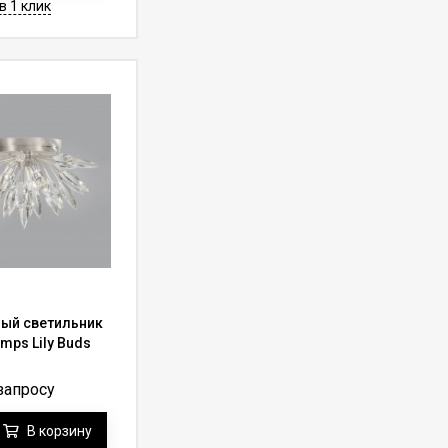
в 1 клик
ый светильник
amps Lily Buds
запросу
В корзину