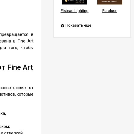
Elstead Lighting
Euroluce
Показать еще
превращается в
вана в Fine Art
для того, чтобы
 Fine Art
зных стилях: от
мотивов, которые
ка,
оком;
 и отделкой