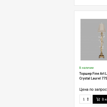
435 600
₽
623 568
₽
на 360° (трос 7-10 м)
Лифт для люстры до
454 кг Aladdin Lift
ALL1000 с
592 250
₽
720 000
₽
переключателем
умный лифт (трос до
27.4 м)
Лифт для люстры до
300 кг Lifter-300 с
пультом ду (трос 7-
327 250
₽
436 370
₽
10 м)
Лифт для люстры до
500 кг Lifter-500 с
В наличии
пультом ду (трос 7-
548 625
₽
731 500
₽
10 м)
Торшер Fine Art 
Crystal Laurel 77
Лифт для
светильника до 10 кг
Цена по запрос
Lifter Compact
49 000
₽
70 000
₽
10.C30.W с пультом
В 
ду (трос 30 м)
Лифт для люстры до