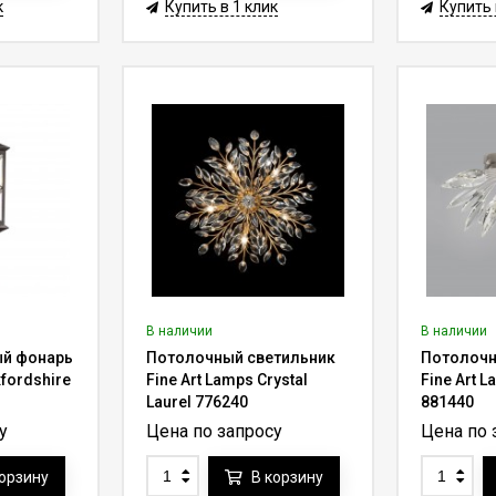
к
Купить в 1 клик
Купить 
В наличии
В наличии
й фонарь
Потолочный светильник
Потолочн
xfordshire
Fine Art Lamps Crystal
Fine Art L
Laurel 776240
881440
у
Цена по запросу
Цена по 
корзину
В корзину