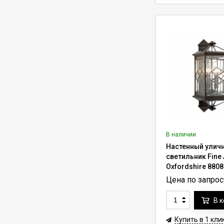
Лифт для люстры до
150 кг Lifter-150 с
пультом ду (трос 7-
187 000
₽
250 000
₽
10 м)
Лифт для люстры до
350 кг Lifter-350 с
пультом ду (трос 7-
379 500
₽
506 000
₽
10 м)
Лифт для люстры до
90 кг Aladdin Lift
ALL200RM для
297 620
₽
365 000
₽
дистанционной
В наличии
установки (трос до
Настенный улич
36.6 м)
Лифт для люстры до
светильник Fine 
454 кг Aladdin Lift
Oxfordshire 880
ALL1000RM для
626 750
₽
780 000
₽
Цена по запрос
дистанционной
установки (трос до
36.6 м)
В 
Лифт для люстры до
350 кг Lifter-350RF с
Купить в 1 кли
функцией вращения