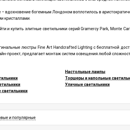
ce – вдохновение богемным Лондоном воплотилось в аристократич
и кристаллами.
и и купить элитные светильники серий Gramercy Park, Monte Carlo,
инальные люстры Fine Art Handcrafted Lighting с бесплатной дост
йн-проект, предлагает монтаж систем освещения любой сложност
Настольные лампы
тильники
Торшеры и напольные светиль
етильники
Уличные светильники
е светильники
овые и популярные