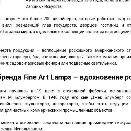
Award как лучший производитель года, попала в За
Изящных Искусств.
rt Lamps – это более 700 дизайнеров, которые работают над с
вилл, резиденций глав государств, дворцов, гостиниц и от
70 странах мира, а отдельные ее коллекции являются настоящим
черта продукции – воплощение роскошного американского ст
влены торшеры, бра, светильники, люстры. Также компания прои
ния: садово-парковые фонари или подвесные светильники.
бренда Fine Art Lamps – вдохновение 
нии началась в 19 веке с стекольной фабрики, основанн
лем М. Блумбергом. В 1940 году его сын Джек Блумберг со
дизайнеров, скульпторов, декораторов, чтобы стать ведущим
я для частных, коммерческих и промышленных объектов.
с момента основания создавали настоящие произведения искусст
скоши. Использовали: