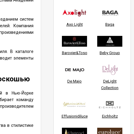
л Славы Академии
озданием систем
Axo Light
Baga
елей. Компания
и произведениями
иля. В каталоге
Barovier&Toso
Beby Group
зводит элементы
роскошью
De Majo
DeLight
Collection
ой в Нью-Йорке
бирает команду
 производителем
Effusionidiluce
Eichholtz
ва в стилистике