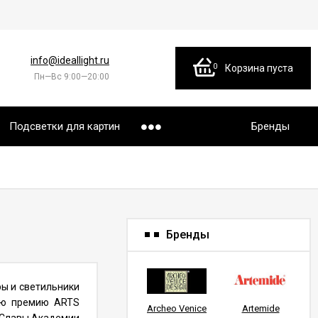
info@ideallight.ru
0
Корзина пуста
Пн—Вс 9:00—20:00
Подсветки для картин
Бренды
Бренды
ы и светильники
ную премию ARTS
Archeo Venice
Artemide