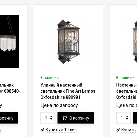
В наличии
В наличии
ильник
Уличный настенный
Настенны
or 888540-
светильник Fine Art Lamps
светильни
Oxfordshire 880981
Oxfordshi
у
Цена по запросу
Цена по 
корзину
В корзину
к
Купить в 1 клик
Купить 