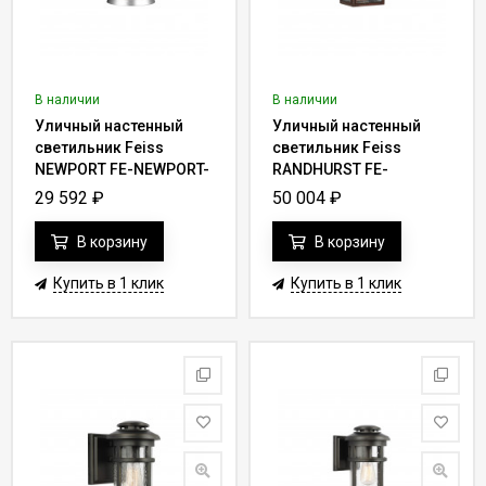
В наличии
В наличии
Уличный настенный
Уличный настенный
светильник Feiss
светильник Feiss
NEWPORT FE-NEWPORT-
RANDHURST FE-
S-PBS
RANDHURST-L-CO
29 592
₽
50 004
₽
В корзину
В корзину
Купить в 1 клик
Купить в 1 клик