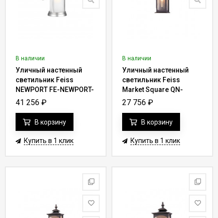
В наличии
В наличии
Уличный настенный
Уличный настенный
светильник Feiss
светильник Feiss
NEWPORT FE-NEWPORT-
Market Square QN-
M-PBS
MARKET-SQUARE-S
41 256
₽
27 756
₽
В корзину
В корзину
Купить в 1 клик
Купить в 1 клик