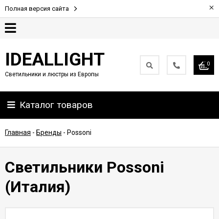
×
Полная версия сайта
Гарантия
IDEALLIGHT
0
Светильники и люстры из Европы
Партнерам
Каталог товаров
Доставка
и
оплата
Главная
-
Бренды
-
Possoni
Контакты
Светильники Possoni
(Италия)