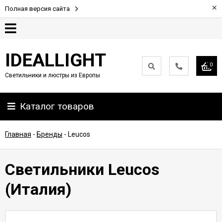
×
Полная версия сайта
Гарантия
IDEALLIGHT
0
Светильники и люстры из Европы
Партнерам
Каталог товаров
Доставка
и
оплата
Главная
-
Бренды
-
Leucos
Контакты
Светильники Leucos
(Италия)