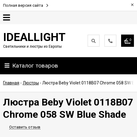
×
Полная версия сайта
Гарантия
IDEALLIGHT
0
Светильники и люстры из Европы
Партнерам
Каталог товаров
Доставка
и
оплата
Главная
-
Люстры
-
Люстра Beby Violet 0118B07 Chrome 058 SW Bl
Контакты
Люстра Beby Violet 0118B07
Chrome 058 SW Blue Shade
Оставить отзыв