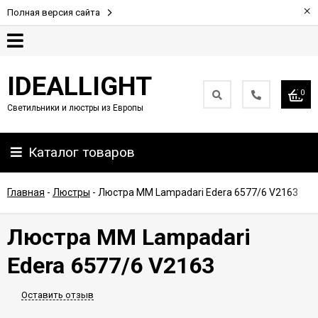
×
Полная версия сайта
Гарантия
IDEALLIGHT
0
Светильники и люстры из Европы
Партнерам
Каталог товаров
Доставка
и
оплата
Главная
-
Люстры
-
Люстра MM Lampadari Edera 6577/6 V2163
Контакты
Люстра MM Lampadari
Edera 6577/6 V2163
Оставить отзыв