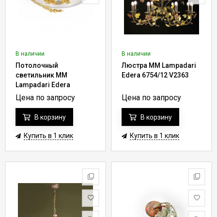
В наличии
В наличии
Потолочный
Люстра MM Lampadari
светильник MM
Edera 6754/12 V2363
Lampadari Edera
6577/P4 V1679
Цена по запросу
Цена по запросу
В корзину
В корзину
Купить в 1 клик
Купить в 1 клик