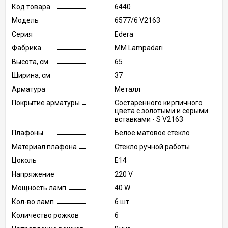
Код товара
6440
Модель
6577/6 V2163
Серия
Edera
Фабрика
MM Lampadari
Высота, см
65
Ширина, см
37
Арматура
Металл
Покрытие арматуры
Состаренного кирпичного
цвета с золотыми и серыми
вставками - S V2163
Плафоны
Белое матовое стекло
Материал плафона
Стекло ручной работы
Цоколь
E14
Напряжение
220 V
Мощность ламп
40 W
Кол-во ламп
6 шт
Количество рожков
6