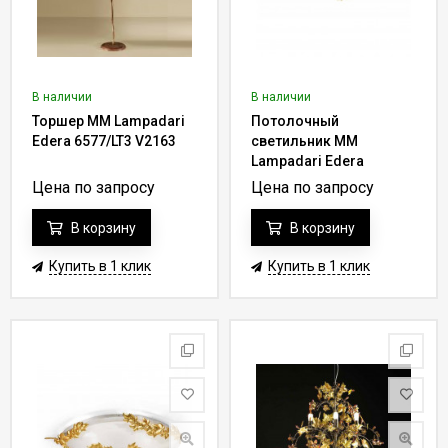
В наличии
В наличии
Торшер MM Lampadari
Потолочный
Edera 6577/LT3 V2163
светильник MM
Lampadari Edera
6577/P2 V1679
Цена по запросу
Цена по запросу
В корзину
В корзину
Купить в 1 клик
Купить в 1 клик