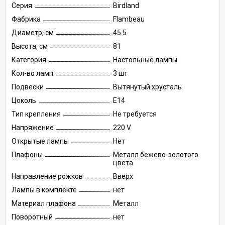
Серия
Birdland
Фабрика
Flambeau
Диаметр, см
45.5
Высота, см
81
Категория
Настольные лампы
Кол-во ламп
3 шт
Подвески
Вытянутый хрусталь
Цоколь
E14
Тип крепления
Не требуется
Напряжение
220 V
Открытые лампы
Нет
Плафоны
Металл бежево-золотого
цвета
Направление рожков
Вверх
Лампы в комплекте
нет
Материал плафона
Металл
Поворотный
нет