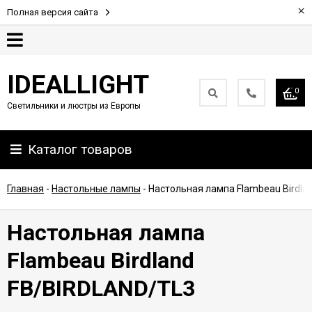
×
Полная версия сайта
Гарантия
IDEALLIGHT
0
Светильники и люстры из Европы
Партнерам
Каталог товаров
Доставка
и
оплата
Главная
-
Настольные лампы
-
Настольная лампа Flambeau Birdla
Контакты
Настольная лампа
Flambeau Birdland
FB/BIRDLAND/TL3