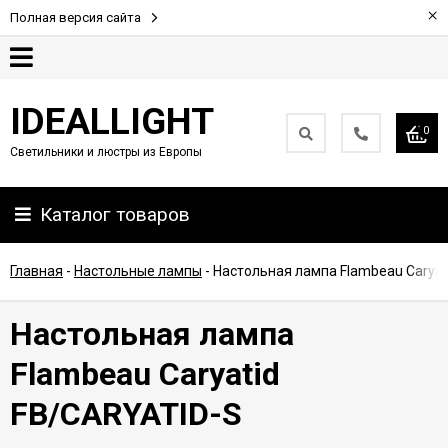
×
Полная версия сайта
Гарантия
IDEALLIGHT
0
Светильники и люстры из Европы
Партнерам
Каталог товаров
Доставка
и
оплата
Главная
-
Настольные лампы
-
Настольная лампа Flambeau Caryat
Контакты
Настольная лампа
Flambeau Caryatid
FB/CARYATID-S