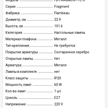
Модель
FB-FRAGMENT-TL-S
Серия
Fragment
Фабрика
Flambeau
Диаметр, см
22.9
Высота, см
101.6
Категория
Настольные лампы
Материал плафона
Металл
Тип крепления
Не требуется
Покрытие арматуры
Состаренное серебро
Открытые лампы
Нет
Арматура
Металл
Лампы в комплекте
нет
Класс защиты
IP20
Мощность ламп
60 W
Кол-во ламп
1 шт
Цоколь
E27
Напряжение
220 V