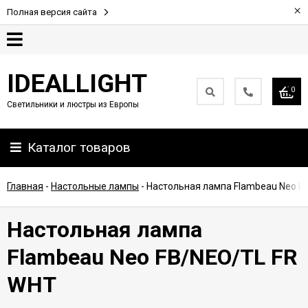
×
Полная версия сайта
Гарантия
IDEALLIGHT
0
Светильники и люстры из Европы
Партнерам
Каталог товаров
Доставка
и
оплата
Главная
-
Настольные лампы
-
Настольная лампа Flambeau Neo F
Контакты
Настольная лампа
Flambeau Neo FB/NEO/TL FR
WHT