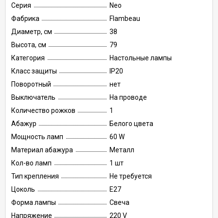
Серия
Neo
Фабрика
Flambeau
Диаметр, см
38
Высота, см
79
Категория
Настольные лампы
Класс защиты
IP20
Поворотный
нет
Выключатель
На проводе
Количество рожков
1
Абажур
Белого цвета
Мощность ламп
60 W
Материал абажура
Металл
Кол-во ламп
1 шт
Тип крепления
Не требуется
Цоколь
E27
Форма лампы
Свеча
Напряжение
220 V