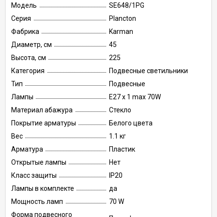
Модель
SE648/1PG
Серия
Plancton
Фабрика
Karman
Диаметр, см
45
Высота, см
225
Категория
Подвесные светильники
Тип
Подвесные
Лампы
E27 x 1 max 70W
Материал абажура
Стекло
Покрытие арматуры
Белого цвета
Вес
1.1 кг
Арматура
Пластик
Открытые лампы
Нет
Класс защиты
IP20
Лампы в комплекте
да
Мощность ламп
70 W
Форма подвесного