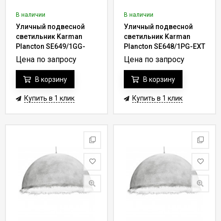
В наличии
В наличии
Уличный подвесной
Уличный подвесной
светильник Karman
светильник Karman
Plancton SE649/1GG-
Plancton SE648/1PG-EXT
EXT
Цена по запросу
Цена по запросу
В корзину
В корзину
Купить в 1 клик
Купить в 1 клик