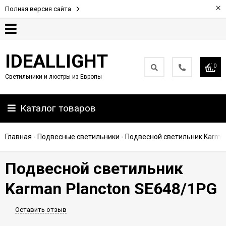
×
Полная версия сайта
Гарантия
IDEALLIGHT
0
Светильники и люстры из Европы
Партнерам
Каталог товаров
Доставка
и
оплата
Главная
-
Подвесные светильники
-
Подвесной светильник Karma
Контакты
Подвесной светильник
Karman Plancton SE648/1PG
Оставить отзыв