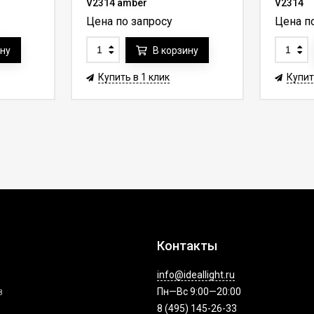
V2314 amber
V2314
Цена по запросу
Цена п
ину
В корзину
Купить в 1 клик
Купит
Контакты
info@ideallight.ru
з
Пн—Вс 9:00—20:00
8 (495) 145-26-33