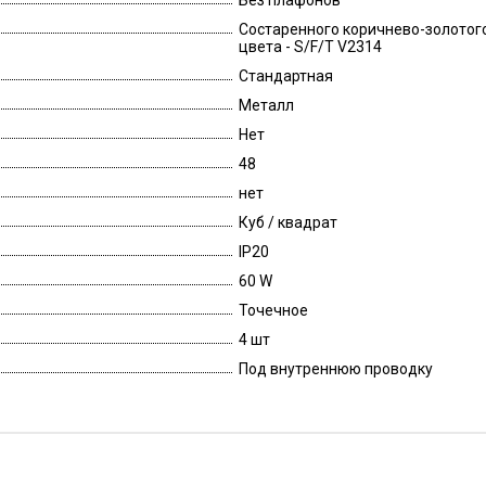
Без плафонов
Состаренного коричнево-золотого
цвета - S/F/T V2314
Стандартная
Металл
Нет
48
нет
Куб / квадрат
IP20
60 W
Точечное
4 шт
Под внутреннюю проводку