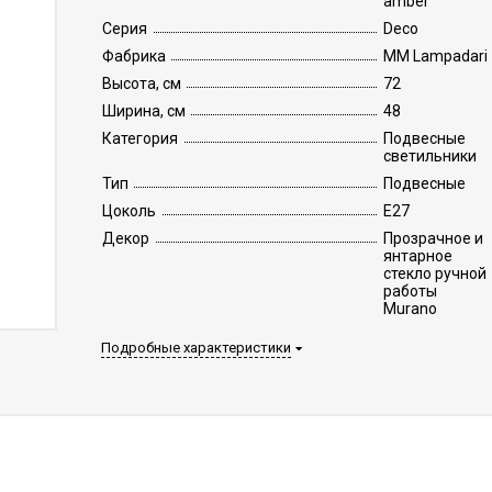
amber
Серия
Deco
Фабрика
MM Lampadari
Высота, см
72
Ширина, см
48
Категория
Подвесные
светильники
Тип
Подвесные
Цоколь
E27
Декор
Прозрачное и
янтарное
стекло ручной
работы
Murano
Подробные характеристики