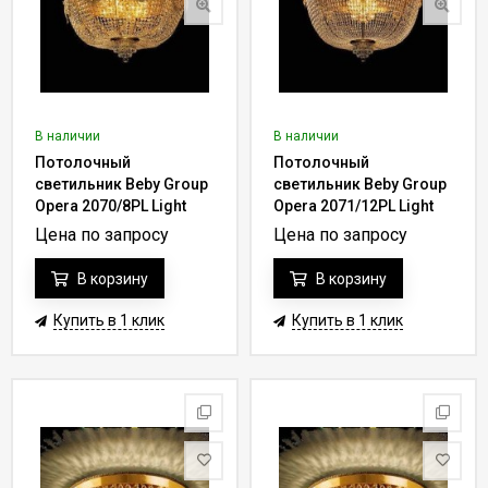
В наличии
В наличии
Потолочный
Потолочный
светильник Beby Group
светильник Beby Group
Opera 2070/8PL Light
Opera 2071/12PL Light
gold CUT CRYSTAL
gold CUT CRYSTAL
Цена по запросу
Цена по запросу
В корзину
В корзину
Купить в 1 клик
Купить в 1 клик