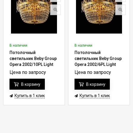
В наличии
В наличии
Потолочный
Потолочный
светильник Beby Group
светильник Beby Group
Opera 2002/10PL Light
Opera 2002/6PL Light
gold CUT CRYSTAL
gold CUT CRYSTAL
Цена по запросу
Цена по запросу
В корзину
В корзину
Купить в 1 клик
Купить в 1 клик