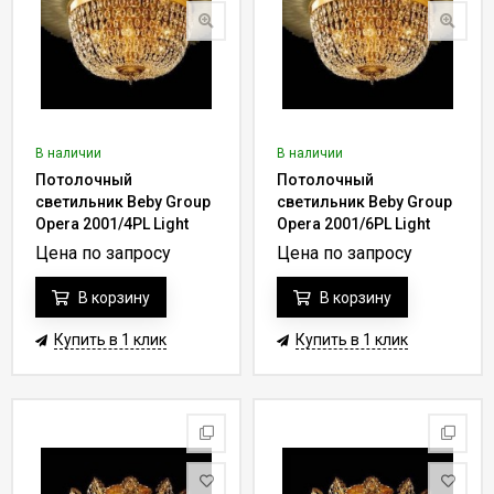
В наличии
В наличии
Потолочный
Потолочный
светильник Beby Group
светильник Beby Group
Opera 2001/4PL Light
Opera 2001/6PL Light
gold CUT CRYSTAL
gold CUT CRYSTAL
Цена по запросу
Цена по запросу
В корзину
В корзину
Купить в 1 клик
Купить в 1 клик