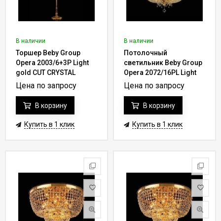
В наличии
В наличии
Торшер Beby Group
Потолочный
Opera 2003/6+3P Light
светильник Beby Group
gold CUT CRYSTAL
Opera 2072/16PL Light
gold CUT CRYSTAL
Цена по запросу
Цена по запросу
В корзину
В корзину
Купить в 1 клик
Купить в 1 клик