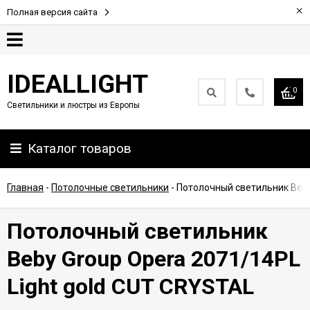
×
Полная версия сайта
Гарантия
IDEALLIGHT
0
Светильники и люстры из Европы
Партнерам
Каталог товаров
Доставка
и
оплата
Главная
-
Потолочные светильники
-
Потолочный светильник Beby
Контакты
Потолочный светильник
Beby Group Opera 2071/14PL
Light gold CUT CRYSTAL