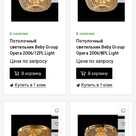
В наличии
В наличии
Потолочный
Потолочный
светильник Beby Group
светильник Beby Group
Opera 2006/12PL Light
Opera 2006/8PL Light
gold CUT CRYSTAL
gold CUT CRYSTAL
Цена по запросу
Цена по запросу
В корзину
В корзину
Купить в 1 клик
Купить в 1 клик