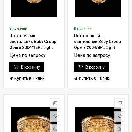
В наличии
В наличии
Потолочный
Потолочный
светильник Beby Group
светильник Beby Group
Opera 2004/12PL Light
Opera 2004/8PL Light
gold CUT CRYSTAL
gold CUT CRYSTAL
Цена по запросу
Цена по запросу
В корзину
В корзину
Купить в 1 клик
Купить в 1 клик