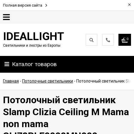
×
Полная версия сайта
Гарантия
IDEALLIGHT
0
Светильники и люстры из Европы
Партнерам
Каталог товаров
Доставка
и
оплата
Главная
-
Потолочные светильники
-
Потолочный светильник Slam
Контакты
Потолочный светильник
Slamp Clizia Ceiling M Mama
non mama