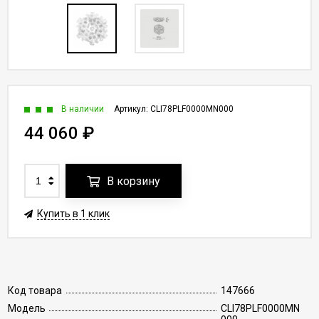
В наличии
Артикул:
CLI78PLF0000MN000
44 060
₽
В корзину
Купить в 1 клик
Код товара
147666
Модель
CLI78PLF0000MN