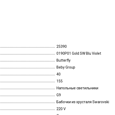
25390
0190P01 Gold SW Blu Violet
Butterfly
Beby Group
40
155
Напольные светильники
G9
Бабочки из хрусталя Swarovski
220 V