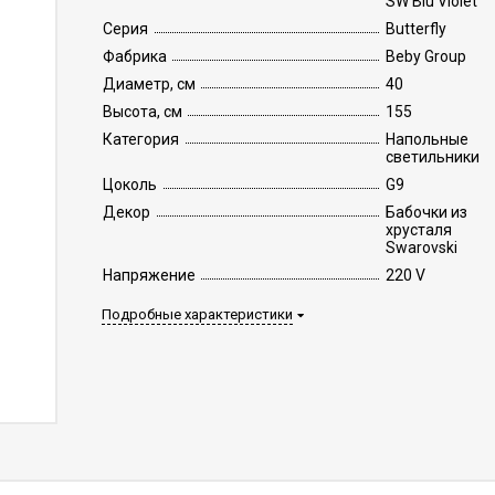
SW Blu Violet
Серия
Butterfly
Фабрика
Beby Group
Диаметр, см
40
Высота, см
155
Категория
Напольные
светильники
Цоколь
G9
Декор
Бабочки из
хрусталя
Swarovski
Напряжение
220 V
Подробные характеристики