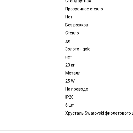
Стандартная
Прозрачное стекло
Нет
Без рожков
Стекло
да
Золото - gold
нет
20 кг
Металл
25 W
На проводе
IP20
6 шт
Хрусталь Swarovski фиолетового цв