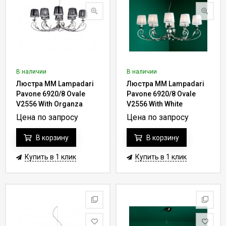
В наличии
В наличии
Люстра MM Lampadari
Люстра MM Lampadari
Pavone 6920/8 Ovale
Pavone 6920/8 Ovale
V2556 With Organza
V2556 With White
Organza
Цена по запросу
Цена по запросу
В корзину
В корзину
Купить в 1 клик
Купить в 1 клик