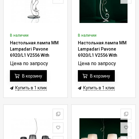
В наличии
В наличии
Настольная лампа MM
Настольная лампа MM
Lampadari Pavone
Lampadari Pavone
6920/L1 V2556 With
6920/L1 V2556 With
Organza
White Organza
Цена по запросу
Цена по запросу
В корзину
В корзину
Купить в 1 клик
Купить в 1 клик