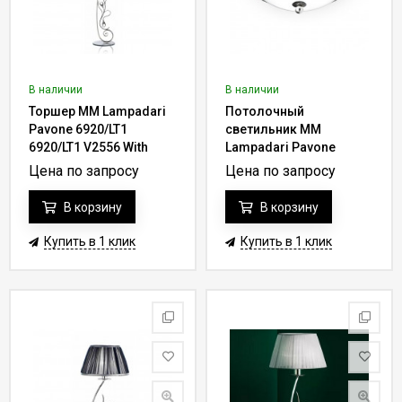
В наличии
В наличии
Торшер MM Lampadari
Потолочный
Pavone 6920/LT1
светильник MM
6920/LT1 V2556 With
Lampadari Pavone
Organza
6920/P3-01 V2556
Цена по запросу
Цена по запросу
В корзину
В корзину
Купить в 1 клик
Купить в 1 клик