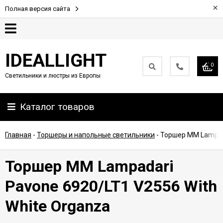
×
Полная версия сайта
Гарантия
IDEALLIGHT
0
Светильники и люстры из Европы
Партнерам
Каталог товаров
Доставка
и
оплата
Главная
-
Торшеры и напольные светильники
-
Торшер MM Lampada
Контакты
Торшер MM Lampadari
Pavone 6920/LT1 V2556 With
White Organza