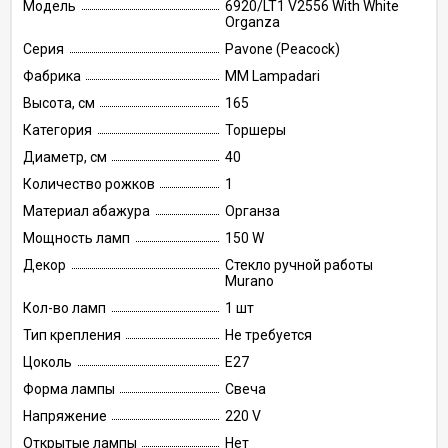
Модель
6920/LT1 V2556 With White
Organza
Серия
Pavone (Peacock)
Фабрика
MM Lampadari
Высота, см
165
Категория
Торшеры
Диаметр, см
40
Количество рожков
1
Материал абажура
Органза
Мощность ламп
150 W
Декор
Стекло ручной работы
Murano
Кол-во ламп
1 шт
Тип крепления
Не требуется
Цоколь
E27
Форма лампы
Свеча
Напряжение
220 V
Открытые лампы
Нет