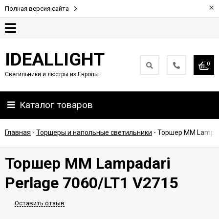
×
Полная версия сайта
Гарантия
IDEALLIGHT
0
Светильники и люстры из Европы
Партнерам
Каталог товаров
Доставка
и
оплата
Главная
-
Торшеры и напольные светильники
-
Торшер MM Lampada
Контакты
Торшер MM Lampadari
Perlage 7060/LT1 V2715
Оставить отзыв