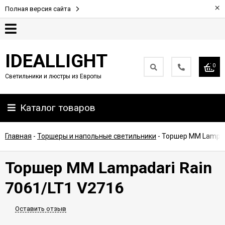
×
Полная версия сайта
Гарантия
IDEALLIGHT
0
Светильники и люстры из Европы
Партнерам
Каталог товаров
Доставка
и
оплата
Главная
-
Торшеры и напольные светильники
-
Торшер MM Lampada
Контакты
Торшер MM Lampadari Rain
7061/LT1 V2716
Оставить отзыв