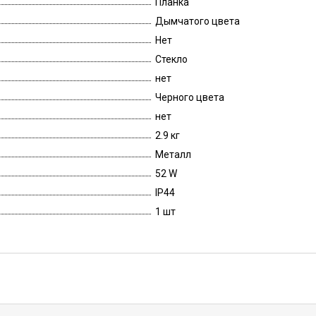
Планка
Дымчатого цвета
Нет
Стекло
нет
Черного цвета
нет
2.9 кг
Металл
52 W
IP44
1 шт