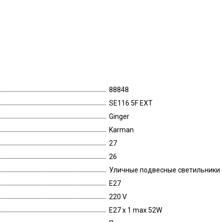
88848
SE116 5F EXT
Ginger
Karman
27
26
Уличные подвесные светильники
E27
220 V
E27 x 1 max 52W