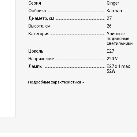
Серия
Ginger
Фабрика
Karman
Диаметр, см
27
Высота, см
26
Категория
Уличные
подвесные
светильники
Цоколь
E27
Напряжение
220 V
Лампы
E27 x 1 max
52W
Подробные характеристики