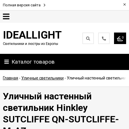
×
Полная версия сайта
Гарантия
IDEALLIGHT
0
Светильники и люстры из Европы
Партнерам
Каталог товаров
Доставка
и
оплата
Главная
-
Уличные светильники
-
Уличный настенный светильник 
Контакты
Уличный настенный
светильник Hinkley
SUTCLIFFE QN-SUTCLIFFE-