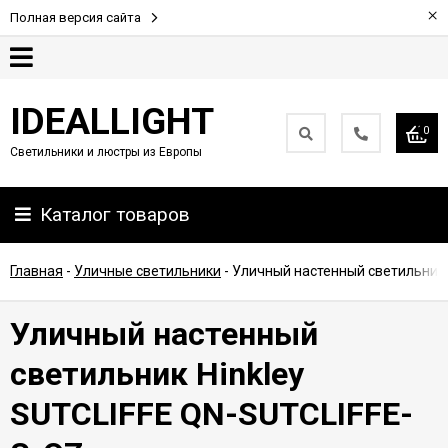
×
Полная версия сайта
Гарантия
IDEALLIGHT
0
Светильники и люстры из Европы
Партнерам
Каталог товаров
Доставка
и
оплата
Главная
-
Уличные светильники
-
Уличный настенный светильник 
Контакты
Уличный настенный
светильник Hinkley
SUTCLIFFE QN-SUTCLIFFE-