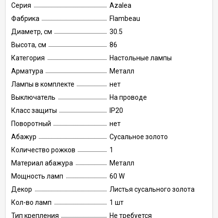
Серия
Azalea
Фабрика
Flambeau
Диаметр, см
30.5
Высота, см
86
Категория
Настольные лампы
Арматура
Металл
Лампы в комплекте
нет
Выключатель
На проводе
Класс защиты
IP20
Поворотный
нет
Абажур
Сусальное золото
Количество рожков
1
Материал абажура
Металл
Мощность ламп
60 W
Декор
Листья сусального золота
Кол-во ламп
1 шт
Тип крепления
Не требуется