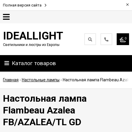
×
Полная версия сайта
Гарантия
IDEALLIGHT
0
Светильники и люстры из Европы
Партнерам
Каталог товаров
Доставка
и
оплата
Главная
-
Настольные лампы
-
Настольная лампа Flambeau Azale
Контакты
Настольная лампа
Flambeau Azalea
FB/AZALEA/TL GD