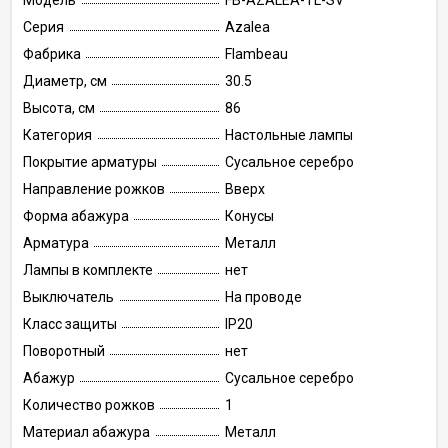
Модель
FB-AZALEA-TL-SV
Серия
Azalea
Фабрика
Flambeau
Диаметр, см
30.5
Высота, см
86
Категория
Настольные лампы
Покрытие арматуры
Сусальное серебро
Направление рожков
Вверх
Форма абажура
Конусы
Арматура
Металл
Лампы в комплекте
нет
Выключатель
На проводе
Класс защиты
IP20
Поворотный
нет
Абажур
Сусальное серебро
Количество рожков
1
Материал абажура
Металл