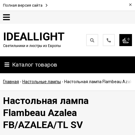
×
Полная версия сайта
Гарантия
IDEALLIGHT
0
Светильники и люстры из Европы
Партнерам
Каталог товаров
Доставка
и
оплата
Главная
-
Настольные лампы
-
Настольная лампа Flambeau Azale
Контакты
Настольная лампа
Flambeau Azalea
FB/AZALEA/TL SV