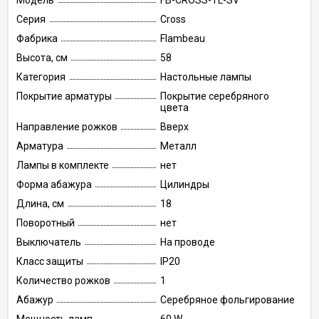
Модель
FB-CROSS-TL-SV
Серия
Cross
Фабрика
Flambeau
Высота, см
58
Категория
Настольные лампы
Покрытие арматуры
Покрытие серебряного
цвета
Направление рожков
Вверх
Арматура
Металл
Лампы в комплекте
нет
Форма абажура
Цилиндры
Длина, см
18
Поворотный
нет
Выключатель
На проводе
Класс защиты
IP20
Количество рожков
1
Абажур
Серебряное фольгирование