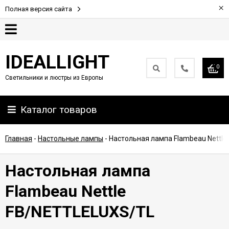
×
Полная версия сайта
Гарантия
IDEALLIGHT
0
Светильники и люстры из Европы
Партнерам
Каталог товаров
Доставка
и
оплата
Главная
-
Настольные лампы
-
Настольная лампа Flambeau Nettl
Контакты
Настольная лампа
Flambeau Nettle
FB/NETTLELUXS/TL