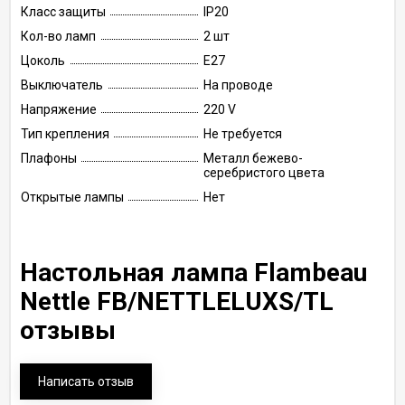
Класс защиты
IP20
Кол-во ламп
2 шт
Цоколь
E27
Выключатель
На проводе
Напряжение
220 V
Тип крепления
Не требуется
Плафоны
Металл бежево-
серебристого цвета
Открытые лампы
Нет
Настольная лампа Flambeau
Nettle FB/NETTLELUXS/TL
отзывы
Написать отзыв