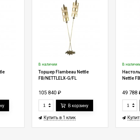
В наличии
В наличи
tle
Торшер Flambeau Nettle
Настоль
FB/NETTLELX-G/FL
Nettle 
105 840
₽
49 788
ну
В корзину
Купить в 1 клик
Купит