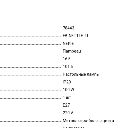
78443
FB-NETTLE-TL
Nettle
Flambeau
16.5
101.6
Настольные лампы
IP20
100 W
1 шт
E27
220 V
Металл серо-белого цвета