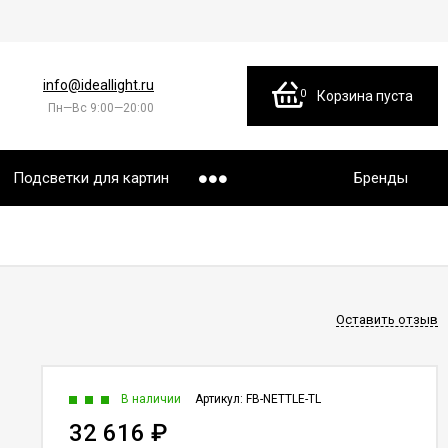
info@ideallight.ru
0
Корзина пуста
Пн—Вс 9:00—20:00
Подсветки для картин
Бренды
Оставить отзыв
В наличии
Артикул:
FB-NETTLE-TL
32 616
₽