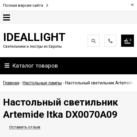
×
Полная версия сайта
Гарантия
IDEALLIGHT
0
Светильники и люстры из Европы
Партнерам
Каталог товаров
Доставка
и
оплата
Главная
-
Настольные лампы
-
Настольный светильник Artemide I
Контакты
Настольный светильник
Artemide Itka DX0070A09
Оставить отзыв