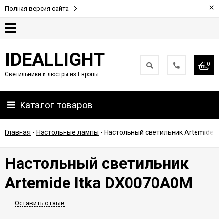
×
Полная версия сайта
Гарантия
IDEALLIGHT
0
Светильники и люстры из Европы
Партнерам
Каталог товаров
Доставка
и
оплата
Главная
-
Настольные лампы
-
Настольный светильник Artemide 
Контакты
Настольный светильник
Artemide Itka DX0070A0M
Оставить отзыв