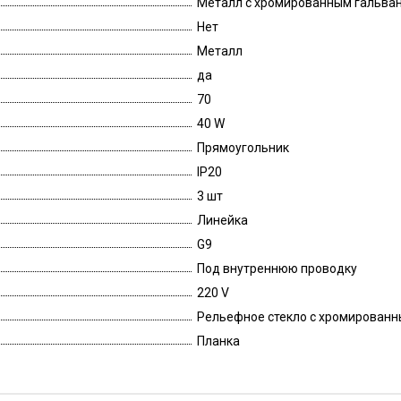
Металл с хромированным гальван
Нет
Металл
да
70
40 W
Прямоугольник
IP20
3 шт
Линейка
G9
Под внутреннюю проводку
220 V
Рельефное стекло с хромирован
Планка