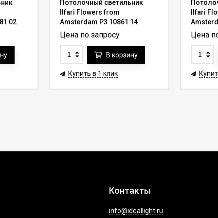
ьник
Потолочный светильник
Потоло
Ilfari Flowers from
Ilfari F
81 02
Amsterdam P3 10861 14
Amsterd
Цена по запросу
Цена п
ину
В корзину
Купить в 1 клик
Купит
Контакты
info@ideallight.ru