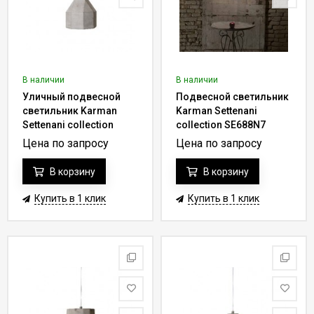
В наличии
В наличии
Уличный подвесной
Подвесной светильник
светильник Karman
Karman Settenani
Settenani collection
collection SE688N7
SE683N3-EXT
Цена по запросу
Цена по запросу
В корзину
В корзину
Купить в 1 клик
Купить в 1 клик