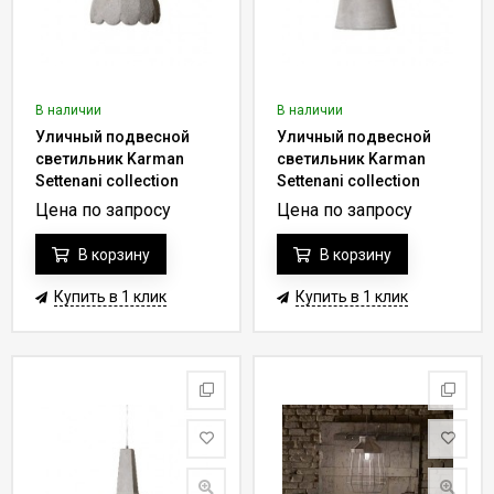
В наличии
В наличии
Уличный подвесной
Уличный подвесной
светильник Karman
светильник Karman
Settenani collection
Settenani collection
SE686N6-EXT
SE681N1-EXT
Цена по запросу
Цена по запросу
В корзину
В корзину
Купить в 1 клик
Купить в 1 клик