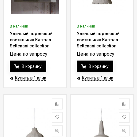
В наличии
В наличии
Уличный подвесной
Уличный подвесной
светильник Karman
светильник Karman
Settenani collection
Settenani collection
SE687N7-EXT
SE685N5-EXT
Цена по запросу
Цена по запросу
В корзину
В корзину
Купить в 1 клик
Купить в 1 клик