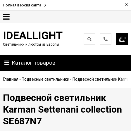
×
Полная версия сайта
Гарантия
IDEALLIGHT
0
Светильники и люстры из Европы
Партнерам
Каталог товаров
Доставка
и
оплата
Главная
-
Подвесные светильники
-
Подвесной светильник Karman 
Контакты
Подвесной светильник
Karman Settenani collection
SE687N7