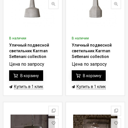
В наличии
В наличии
Уличный подвесной
Уличный подвесной
светильник Karman
светильник Karman
Settenani collection
Settenani collection
SE681N1-EXT
SE683N3-EXT
Цена по запросу
Цена по запросу
В корзину
В корзину
Купить в 1 клик
Купить в 1 клик