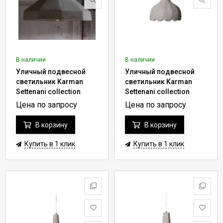
В наличии
В наличии
Уличный подвесной
Уличный подвесной
светильник Karman
светильник Karman
Settenani collection
Settenani collection
SE687N7-EXT
SE686N6-EXT
Цена по запросу
Цена по запросу
В корзину
В корзину
Купить в 1 клик
Купить в 1 клик