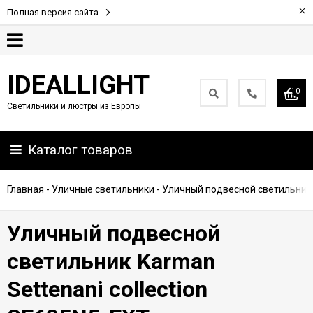
×
Полная версия сайта
Гарантия
IDEALLIGHT
0
Светильники и люстры из Европы
Партнерам
Каталог товаров
Доставка
и
оплата
Главная
-
Уличные светильники
-
Уличный подвесной светильник K
Контакты
Уличный подвесной
светильник Karman
Settenani collection