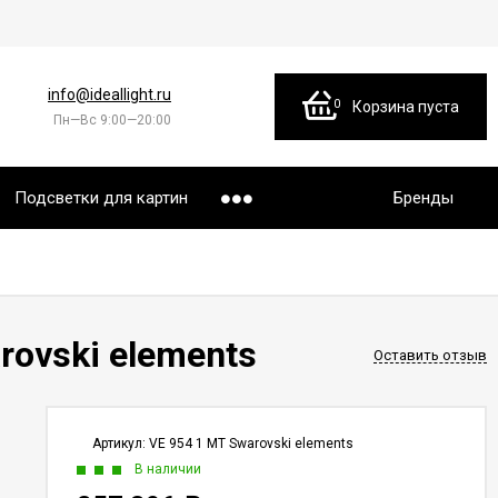
info@ideallight.ru
0
Корзина пуста
Пн—Вс 9:00—20:00
Подсветки для картин
Бренды
rovski elements
Оставить отзыв
Артикул:
VE 954 1 MT Swarovski elements
В наличии