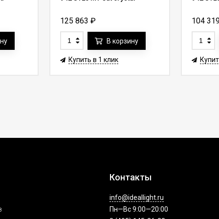
125 863
₽
104 31
ину
В корзину
Купить в 1 клик
Купит
Контакты
info@ideallight.ru
з
Пн—Вс 9:00—20:00