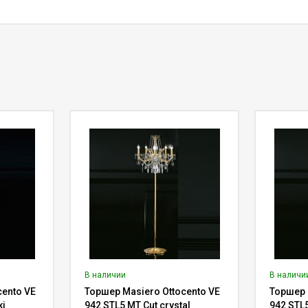
В наличии
В наличи
cento VE
Торшер Masiero Ottocento VE
Торшер 
ki
942 STL5 MT Cut crystal
942 STL5