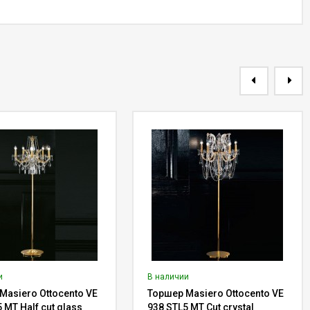
и
В наличии
Masiero Ottocento VE
Торшер Masiero Ottocento VE
 MT Half cut glass
938 STL5 MT Cut crystal