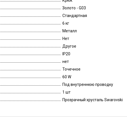
Крюк
Золото - G03
Стандартная
6 кг
Металл
Нет
Другое
IP20
нет
Точечное
60 W
Под внутреннюю проводку
1 шт
Прозрачный хрусталь Swarovski