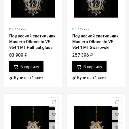
В наличии
В наличии
Подвесной светильник
Подвесной светильник
Masiero Ottocento VE
Masiero Ottocento VE
954 1 MT Half cut glass
954 1 MT Swarovski
elements
83 909
₽
257 396
₽
В корзину
В корзину
Купить в 1 клик
Купить в 1 клик