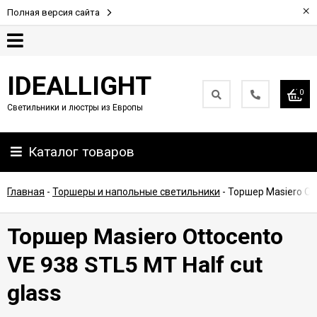
×
Полная версия сайта
Гарантия
IDEALLIGHT
0
Светильники и люстры из Европы
Партнерам
Каталог товаров
Доставка
и
оплата
Главная
-
Торшеры и напольные светильники
-
Торшер Masiero Ott
Контакты
Торшер Masiero Ottocento
VE 938 STL5 MT Half cut
glass