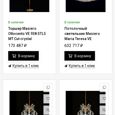
В наличии
В наличии
Торшер Masiero
Потолочный
Ottocento VE 938 STL5
светильник Masiero
MT Cut crystal
Maria Teresa VE
919/PL12 MT CUT
173 487
₽
632 717
₽
CRYSTAL
В корзину
В корзину
Купить в 1 клик
Купить в 1 клик