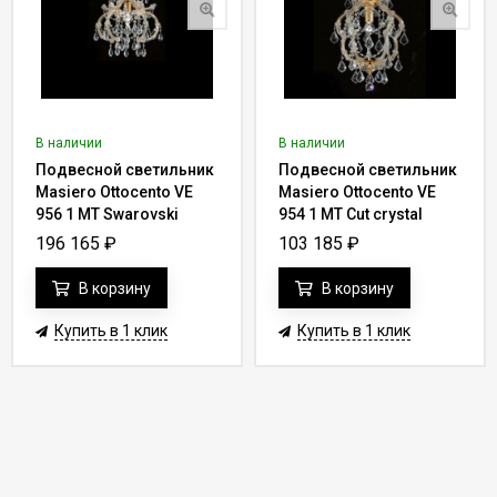
В наличии
В наличии
Подвесной светильник
Подвесной светильник
Masiero Ottocento VE
Masiero Ottocento VE
956 1 MT Swarovski
954 1 MT Cut crystal
elements
196 165
₽
103 185
₽
В корзину
В корзину
Купить в 1 клик
Купить в 1 клик