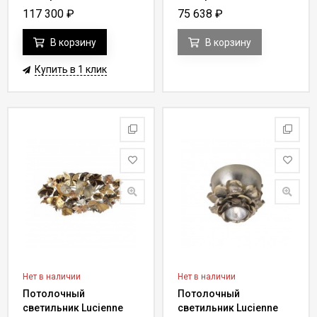
Y 70
AX 155
117 300
₽
75 638
₽
В корзину
В корзину
Купить в 1 клик
Нет в наличии
Нет в наличии
Потолочный
Потолочный
светильник Lucienne
светильник Lucienne