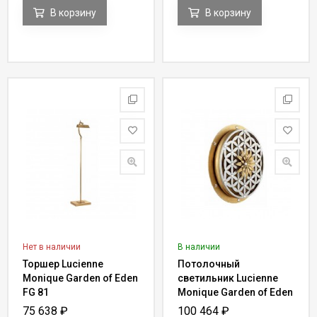
В корзину
В корзину
Нет в наличии
В наличии
Торшер Lucienne
Потолочный
Monique Garden of Eden
светильник Lucienne
FG 81
Monique Garden of Eden
Y 52
75 638
₽
100 464
₽