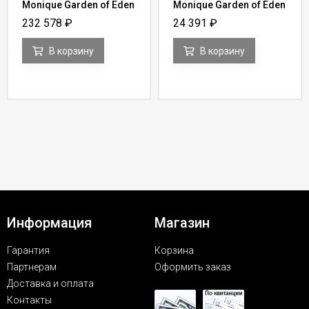
Monique Garden of Eden
Monique Garden of Eden
FG 122
Y 21
232 578
₽
24 391
₽
В корзину
В корзину
Информация
Магазин
Гарантия
Корзина
Партнерам
Оформить заказ
Доставка и оплата
Контакты