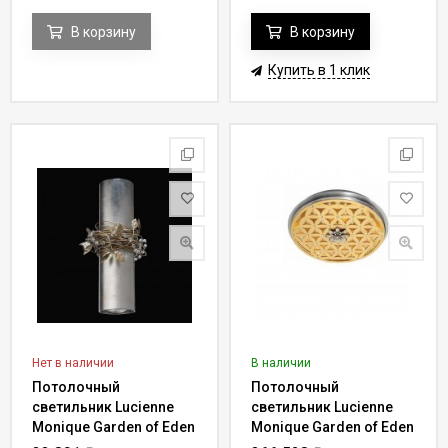
В корзину
В корзину
Купить в 1 клик
Нет в наличии
В наличии
Потолочный
Потолочный
светильник Lucienne
светильник Lucienne
Monique Garden of Eden
Monique Garden of Eden
Y 63
Y 69