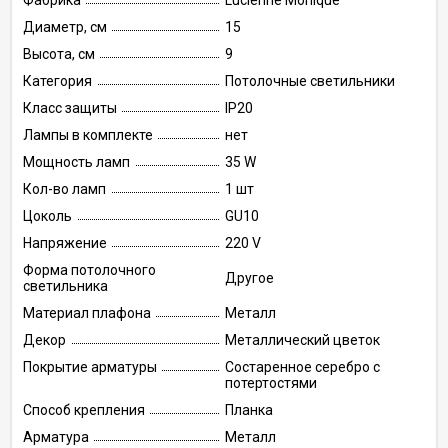
Фабрика
Lucienne Monique
Диаметр, см
15
Высота, см
9
Категория
Потолочные светильники
Класс защиты
IP20
Лампы в комплекте
нет
Мощность ламп
35 W
Кол-во ламп
1 шт
Цоколь
GU10
Напряжение
220 V
Форма потолочного
Другое
светильника
Материал плафона
Металл
Декор
Металлический цветок
Покрытие арматуры
Состаренное серебро с
потертостями
Способ крепления
Планка
Арматура
Металл