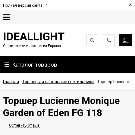
×
Полная версия сайта
Гарантия
IDEALLIGHT
0
Светильники и люстры из Европы
Партнерам
Каталог товаров
Доставка
и
оплата
Главная
-
Торшеры и напольные светильники
-
Торшер Lucienne M
Контакты
Торшер Lucienne Monique
Garden of Eden FG 118
Оставить отзыв