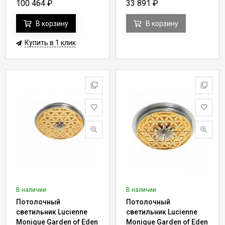
Y 52
Y 63
100 464
₽
33 891
₽
В корзину
В корзину
Купить в 1 клик
В наличии
В наличии
Потолочный
Потолочный
светильник Lucienne
светильник Lucienne
Monique Garden of Eden
Monique Garden of Eden