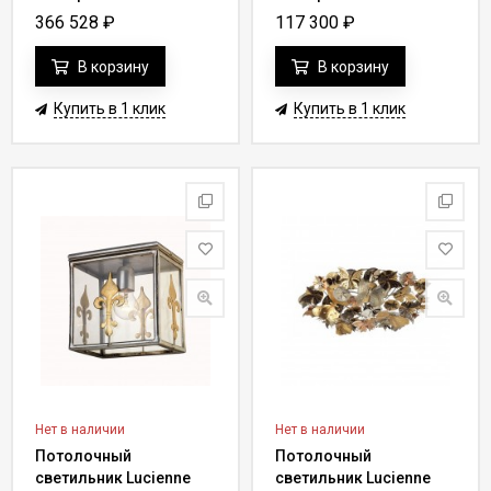
Y 69
Y 70
366 528
₽
117 300
₽
В корзину
В корзину
Купить в 1 клик
Купить в 1 клик
Нет в наличии
Нет в наличии
Потолочный
Потолочный
светильник Lucienne
светильник Lucienne