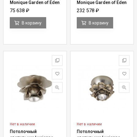
Monique Garden of Eden
Monique Garden of Eden
AX 155
FG 122
75 638
₽
232 578
₽
В корзину
В корзину
Нет в наличии
Нет в наличии
Потолочный
Потолочный