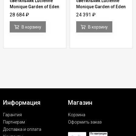
светильник Lucienne
светильник Lucienne
Monique Garden of Eden
Monique Garden of Eden
GN 60
Y 21
28 684
₽
24 391
₽
В корзину
В корзину
Информация
Магазин
Гарантия
Корзина
Партнерам
Оформить заказ
Доставка и оплата