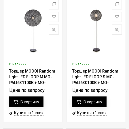
В наличии
В наличии
Торшер MOOOI Random
Торшер MOOOI Random
light LED FLOOR M MO-
light LED FLOOR S MO-
PALI631100B + MO-
PALI630100B + MO-
PALI121003
PALI120003
Цена по запросу
Цена по запросу
В корзину
В корзину
Купить в 1 клик
Купить в 1 клик