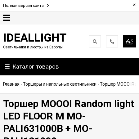
×
Полная версия сайта
Гарантия
IDEALLIGHT
0
Светильники и люстры из Европы
Партнерам
Каталог товаров
Доставка
и
оплата
Главная
-
Торшеры и напольные светильники
-
Торшер MOOOI Ran
Контакты
Торшер MOOOI Random light
LED FLOOR M MO-
PALI631000B + MO-