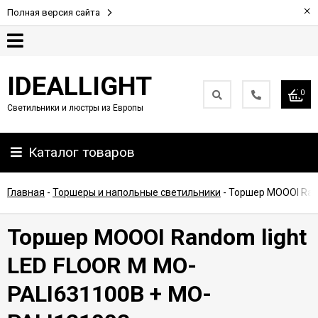
×
Полная версия сайта
Гарантия
IDEALLIGHT
0
Светильники и люстры из Европы
Партнерам
Каталог товаров
Доставка
и
оплата
Главная
-
Торшеры и напольные светильники
-
Торшер MOOOI Ran
Контакты
Торшер MOOOI Random light
LED FLOOR M MO-
PALI631100B + MO-