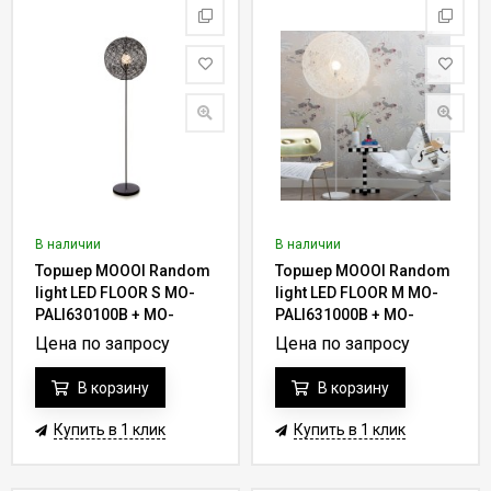
В наличии
В наличии
Торшер MOOOI Random
Торшер MOOOI Random
light LED FLOOR S MO-
light LED FLOOR M MO-
PALI630100B + MO-
PALI631000B + MO-
PALI120003
PALI121002
Цена по запросу
Цена по запросу
В корзину
В корзину
Купить в 1 клик
Купить в 1 клик