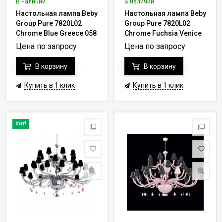
В наличии
В наличии
Настольная лампа Beby
Настольная лампа Beby
Group Pure 7820L02
Group Pure 7820L02
Chrome Blue Greece 058
Chrome Fuchsia Venice
- azurine
017 - rose
Цена по запросу
Цена по запросу
В корзину
В корзину
Купить в 1 клик
Купить в 1 клик
Хит!