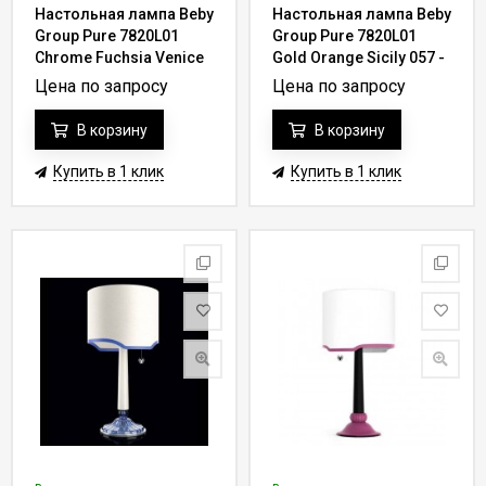
Настольная лампа Beby
Настольная лампа Beby
Group Pure 7820L01
Group Pure 7820L01
Chrome Fuchsia Venice
Gold Orange Sicily 057 -
017 - rose
vintage rose
Цена по запросу
Цена по запросу
В корзину
В корзину
Купить в 1 клик
Купить в 1 клик