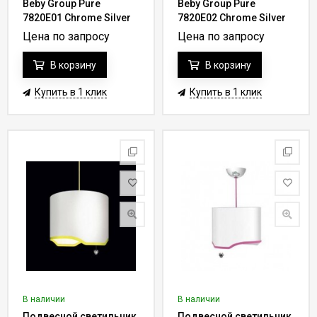
Beby Group Pure
Beby Group Pure
7820E01 Chrome Silver
7820E02 Chrome Silver
Grey 041 - champagne
Cortina 017 - rose
Цена по запросу
Цена по запросу
В корзину
В корзину
Купить в 1 клик
Купить в 1 клик
В наличии
В наличии
Подвесной светильник
Подвесной светильник