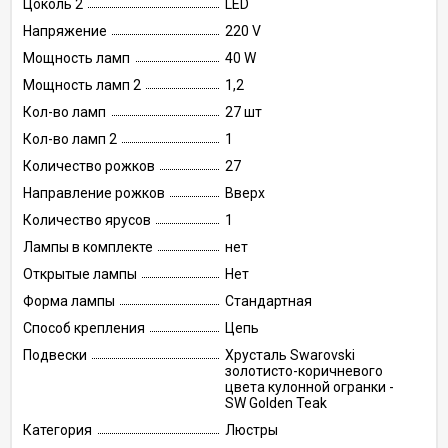
Цоколь 2
LED
Напряжение
220 V
Мощность ламп
40 W
Мощность ламп 2
1,2
Кол-во ламп
27 шт
Кол-во ламп 2
1
Количество рожков
27
Направление рожков
Вверх
Количество ярусов
1
Лампы в комплекте
нет
Открытые лампы
Нет
Форма лампы
Стандартная
Способ крепления
Цепь
Подвески
Хрусталь Swarovski
золотисто-коричневого
цвета кулонной огранки -
SW Golden Teak
Категория
Люстры