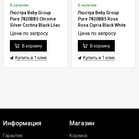
В наличии
В наличии
Люстра Beby Group
Люстра Beby Group
Pure 7820BB5 Chrome
Pure 7820BB5 Rose
Silver Cortina Black Lilac
Rosa Cipria Black White
Rose
Цена по запросу
Цена по запросу
В корзину
В корзину
Купить в 1 клик
Купить в 1 клик
Информация
Магазин
Гарантия
Корзина