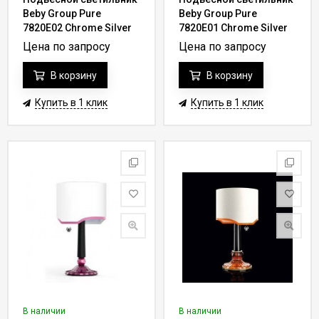
Beby Group Pure
Beby Group Pure
7820E02 Chrome Silver
7820E01 Chrome Silver
Grey 041 - champagne
Cortina 017 - rose
Цена по запросу
Цена по запросу
В корзину
В корзину
Купить в 1 клик
Купить в 1 клик
В наличии
В наличии