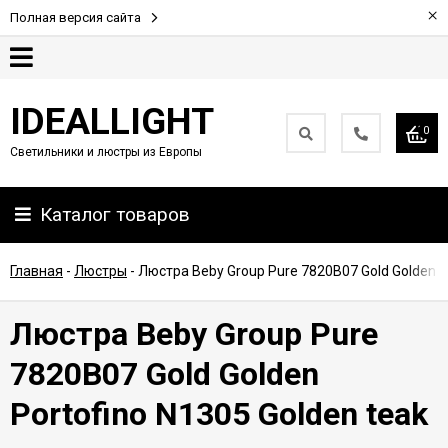
×
Полная версия сайта
Гарантия
IDEALLIGHT
0
Светильники и люстры из Европы
Партнерам
Каталог товаров
Доставка
и
оплата
Главная
-
Люстры
-
Люстра Beby Group Pure 7820B07 Gold Golden Po
Контакты
Люстра Beby Group Pure
7820B07 Gold Golden
Portofino N1305 Golden teak