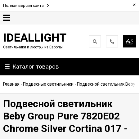
×
Полная версия сайта
Гарантия
IDEALLIGHT
0
Светильники и люстры из Европы
Партнерам
Каталог товаров
Доставка
и
оплата
Главная
-
Подвесные светильники
-
Подвесной светильник Beby Gro
Контакты
Подвесной светильник
Beby Group Pure 7820E02
Chrome Silver Cortina 017 -