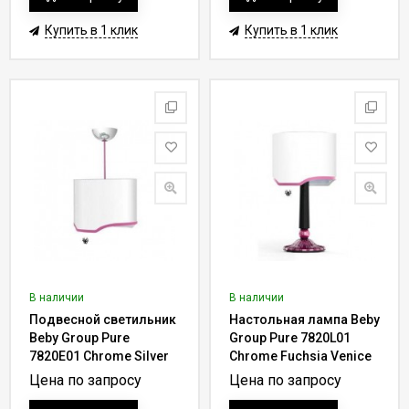
Купить в 1 клик
Купить в 1 клик
В наличии
В наличии
Подвесной светильник
Настольная лампа Beby
Beby Group Pure
Group Pure 7820L01
7820E01 Chrome Silver
Chrome Fuchsia Venice
Cortina 017 - rose
017 - rose
Цена по запросу
Цена по запросу