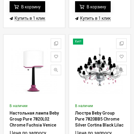
В корзину
В корзину
Купить в 1 клик
Купить в 1 клик
Хит!
В наличии
В наличии
Настольная лампа Beby
Люстра Beby Group
Group Pure 7820L02
Pure 7820BB5 Chrome
Chrome Fuchsia Venice
Silver Cortina Black Lilac
017 - rose
Цена по запросу
Цена по запросу