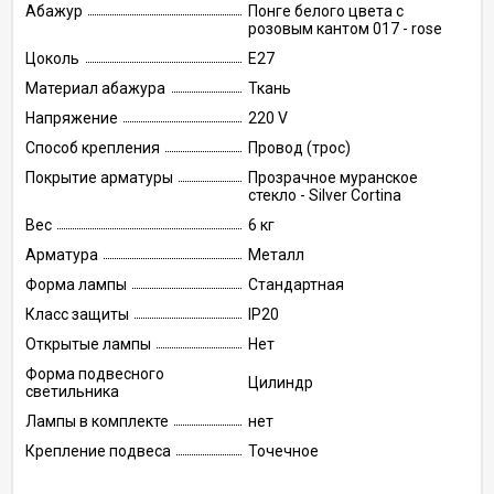
Абажур
Понге белого цвета с
розовым кантом 017 - rose
Цоколь
E27
Материал абажура
Ткань
Напряжение
220 V
Способ крепления
Провод (трос)
Покрытие арматуры
Прозрачное муранское
стекло - Silver Cortina
Вес
6 кг
Арматура
Металл
Форма лампы
Стандартная
Класс защиты
IP20
Открытые лампы
Нет
Форма подвесного
Цилиндр
светильника
Лампы в комплекте
нет
Крепление подвеса
Точечное