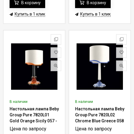
В корзину
В корзину
Купить в 1 клик
Купить в 1 клик
В наличии
В наличии
Настольная лампа Beby
Настольная лампа Beby
Group Pure 7820L01
Group Pure 7820L02
Gold Orange Sicily 057 -
Chrome Blue Greece 058
vintage rose
- azurine
Цена по запросу
Цена по запросу