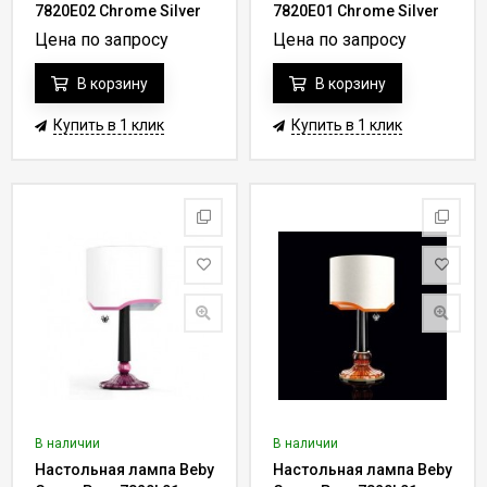
7820E02 Chrome Silver
7820E01 Chrome Silver
Grey 041 - champagne
Cortina 017 - rose
Цена по запросу
Цена по запросу
В корзину
В корзину
Купить в 1 клик
Купить в 1 клик
В наличии
В наличии
Настольная лампа Beby
Настольная лампа Beby