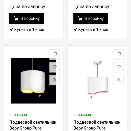
Grey 041 - champagne
Cortina 017 - rose
Цена по запросу
Цена по запросу
В корзину
В корзину
Купить в 1 клик
Купить в 1 клик
В наличии
В наличии
Подвесной светильник
Подвесной светильник
Beby Group Pure
Beby Group Pure