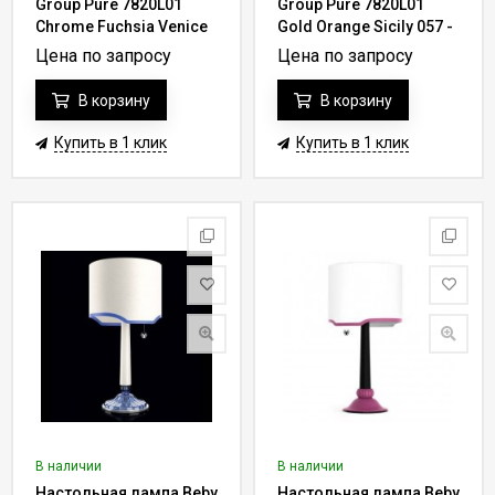
Group Pure 7820L01
Group Pure 7820L01
Chrome Fuchsia Venice
Gold Orange Sicily 057 -
017 - rose
vintage rose
Цена по запросу
Цена по запросу
В корзину
В корзину
Купить в 1 клик
Купить в 1 клик
В наличии
В наличии
Настольная лампа Beby
Настольная лампа Beby