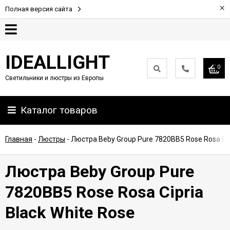
×
Полная версия сайта
Гарантия
IDEALLIGHT
0
Светильники и люстры из Европы
Партнерам
Каталог товаров
Доставка
и
оплата
Главная
-
Люстры
-
Люстра Beby Group Pure 7820BB5 Rose Rosa Cip
Контакты
Люстра Beby Group Pure
7820BB5 Rose Rosa Cipria
Black White Rose