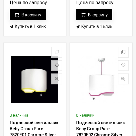
rose
Цена по запросу
Цена по запросу
В корзину
В корзину
Купить в 1 клик
Купить в 1 клик
В наличии
В наличии
Подвесной светильник
Подвесной светильник
Beby Group Pure
Beby Group Pure
7820E01 Chrome Silver
7820E02 Chrome Silver