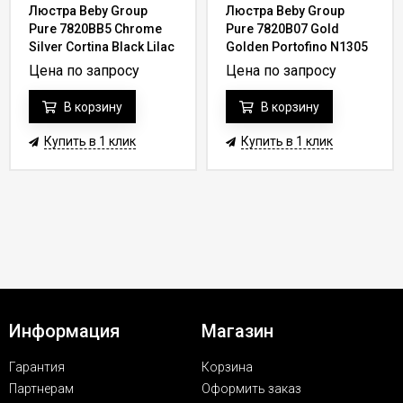
Люстра Beby Group
Люстра Beby Group
Pure 7820BB5 Chrome
Pure 7820B07 Gold
Silver Cortina Black Lilac
Golden Portofino N1305
Golden teak
Цена по запросу
Цена по запросу
В корзину
В корзину
Купить в 1 клик
Купить в 1 клик
Информация
Магазин
Гарантия
Корзина
Партнерам
Оформить заказ