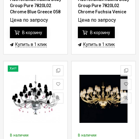
Group Pure 7820L02
Group Pure 7820L02
Chrome Blue Greece 058
Chrome Fuchsia Venice
- azurine
017 - rose
Цена по запросу
Цена по запросу
В корзину
В корзину
Купить в 1 клик
Купить в 1 клик
Хит!
В наличии
В наличии