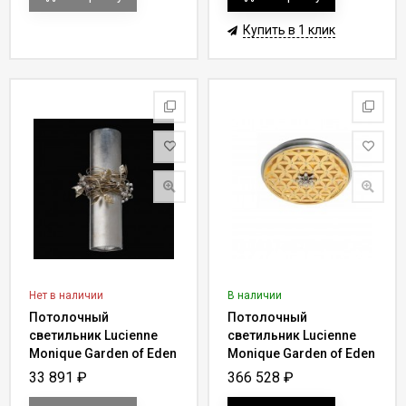
Купить в 1 клик
Нет в наличии
В наличии
Потолочный
Потолочный
светильник Lucienne
светильник Lucienne
Monique Garden of Eden
Monique Garden of Eden
Y 63
Y 69
33 891
₽
366 528
₽