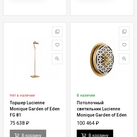
Нет в наличии
В наличии
Торшер Lucienne
Потолочный
Monique Garden of Eden
светильник Lucienne
FG 81
Monique Garden of Eden
Y 52
75 638
₽
100 464
₽
В корзину
В корзину