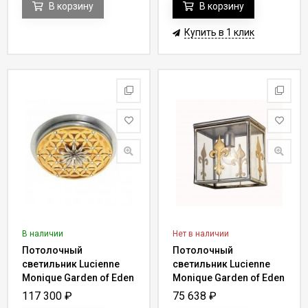
В корзину
В корзину
Купить в 1 клик
В наличии
Нет в наличии
Потолочный
Потолочный
светильник Lucienne
светильник Lucienne
Monique Garden of Eden
Monique Garden of Eden
Y 70
AX 155
117 300
₽
75 638
₽