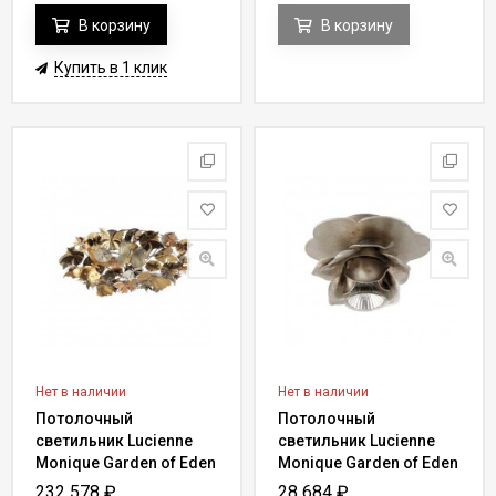
В корзину
В корзину
Купить в 1 клик
Нет в наличии
Нет в наличии
Потолочный
Потолочный
светильник Lucienne
светильник Lucienne
Monique Garden of Eden
Monique Garden of Eden
FG 122
GN 60
232 578
₽
28 684
₽