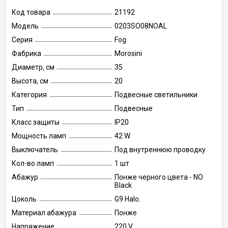
Код товара
21192
Модель
0203SO08NOAL
Серия
Fog
Фабрика
Morosini
Диаметр, см
35
Высота, см
20
Категория
Подвесные светильники
Тип
Подвесные
Класс защиты
IP20
Мощность ламп
42 W
Выключатель
Под внутреннюю проводку
Кол-во ламп
1 шт
Абажур
Понже черного цвета - NO
Black
Цоколь
G9 Halo.
Материал абажура
Понже
Напряжение
220 V