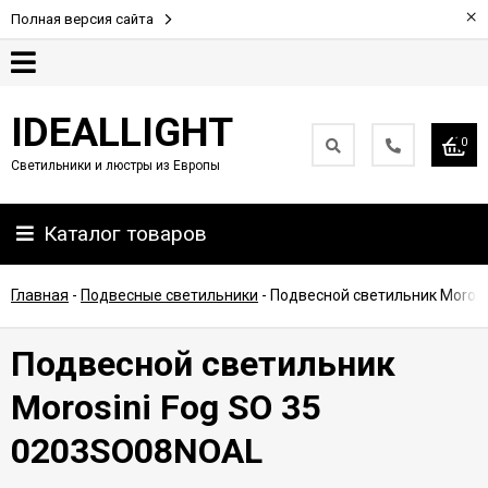
×
Полная версия сайта
Гарантия
IDEALLIGHT
0
Светильники и люстры из Европы
Партнерам
Каталог товаров
Доставка
и
оплата
Главная
-
Подвесные светильники
-
Подвесной светильник Morosi
Контакты
Подвесной светильник
Morosini Fog SO 35
0203SO08NOAL