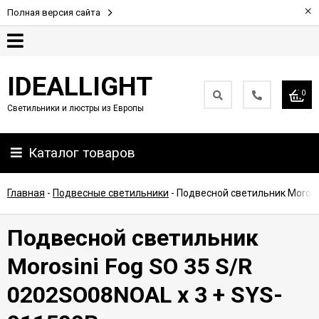
×
Полная версия сайта
Гарантия
IDEALLIGHT
0
Светильники и люстры из Европы
Партнерам
Каталог товаров
Доставка
и
оплата
Главная
-
Подвесные светильники
-
Подвесной светильник Morosi
Контакты
Подвесной светильник
Morosini Fog SO 35 S/R
0202SO08NOAL x 3 + SYS-