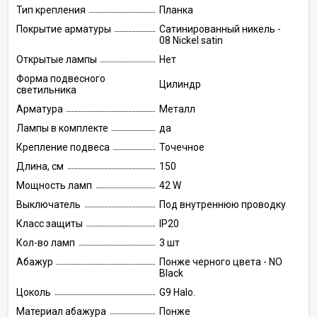
Тип крепления
Планка
Покрытие арматуры
Сатинированный никель -
08 Nickel satin
Открытые лампы
Нет
Форма подвесного
Цилиндр
светильника
Арматура
Металл
Лампы в комплекте
да
Крепление подвеса
Точечное
Длина, см
150
Мощность ламп
42 W
Выключатель
Под внутреннюю проводку
Класс защиты
IP20
Кол-во ламп
3 шт
Абажур
Понже черного цвета - NO
Black
Цоколь
G9 Halo.
Материал абажура
Понже